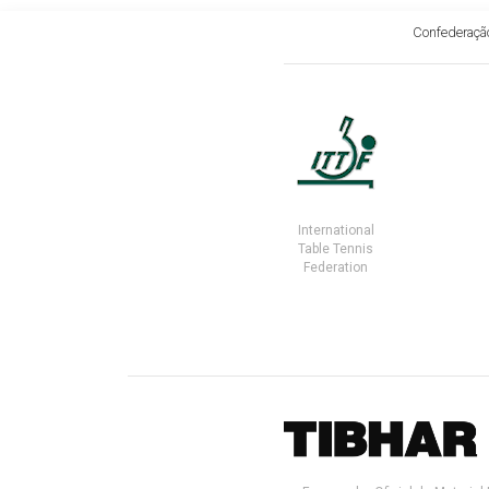
Confederação
International
Table Tennis
Federation