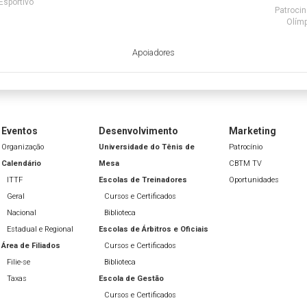
Esportivo
Patrocin
Olímp
Apoiadores
Eventos
Desenvolvimento
Marketing
Organização
Universidade do Tênis de
Patrocínio
Calendário
Mesa
CBTM TV
ITTF
Escolas de Treinadores
Oportunidades
Geral
Cursos e Certificados
Nacional
Biblioteca
Estadual e Regional
Escolas de Árbitros e Oficiais
Área de Filiados
Cursos e Certificados
Filie-se
Biblioteca
Taxas
Escola de Gestão
Cursos e Certificados