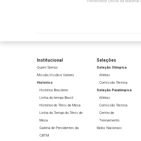
Fornecedor Oficial de Material 
Institucional
Seleções
Quem Somos
Seleção Olímpíca
Missão,Vissão e Valores
Atletas
Histórico
Comissão Técnica
Histórico Brasileiro
Seleção Paralímpica
Linha do tempo Brasil
Atletas
Histórico do Tênis de Mesa
Comissão Técnica
Linha do Tempo do Tênis de
Centro de
Mesa
Treinamento
Galeria de Presidentes da
Ídolos Nacionais
CBTM