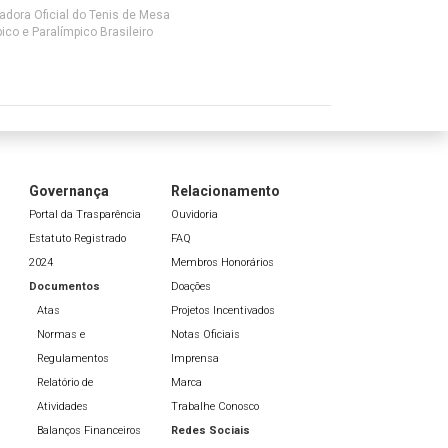
adora Oficial do Tenis de Mesa
ico e Paralímpico Brasileiro
Governança
Relacionamento
Portal da Trasparência
Ouvidoria
Estatuto Registrado
FAQ
2024
Membros Honorários
Documentos
Doações
Atas
Projetos Incentivados
Normas e
Notas Oficiais
Regulamentos
Imprensa
Relatório de
Marca
Atividades
Trabalhe Conosco
Balanços Financeiros
Redes Sociais