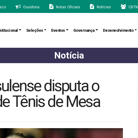
sco
Ouvidoria
Notas Oficiais
Notícias
CBTM
stitucional
Seleções
Eventos
Governança
Desenvolvimento
Notícia
sulense disputa o
e Tênis de Mesa