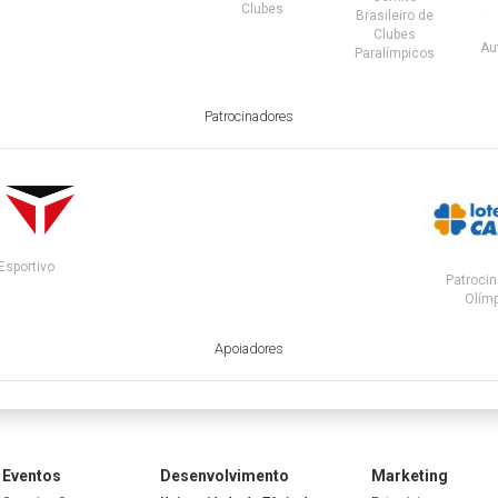
Clubes
Brasileiro de
Clubes
Au
Paralímpicos
Patrocinadores
Esportivo
Patrocin
Olímp
Apoiadores
Eventos
Desenvolvimento
Marketing