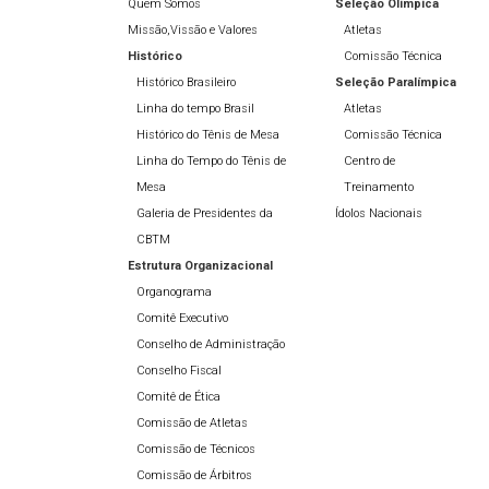
Quem Somos
Seleção Olímpíca
Missão,Vissão e Valores
Atletas
Histórico
Comissão Técnica
Histórico Brasileiro
Seleção Paralímpica
Linha do tempo Brasil
Atletas
Histórico do Tênis de Mesa
Comissão Técnica
Linha do Tempo do Tênis de
Centro de
Mesa
Treinamento
Galeria de Presidentes da
Ídolos Nacionais
CBTM
Estrutura Organizacional
Organograma
Comitê Executivo
Conselho de Administração
Conselho Fiscal
Comitê de Ética
Comissão de Atletas
Comissão de Técnicos
Comissão de Árbitros