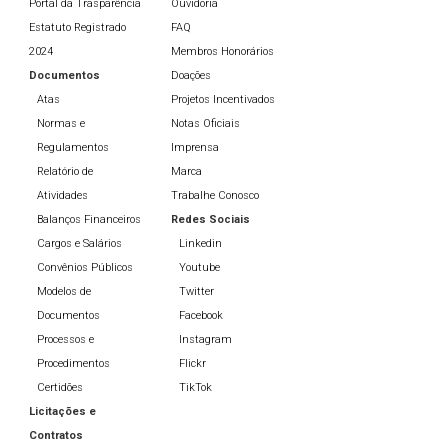
Portal da Trasparência
Ouvidoria
Estatuto Registrado
FAQ
2024
Membros Honorários
Documentos
Doações
Atas
Projetos Incentivados
Normas e
Notas Oficiais
Regulamentos
Imprensa
Relatório de
Marca
Atividades
Trabalhe Conosco
Balanços Financeiros
Redes Sociais
Cargos e Salários
Linkedin
Convênios Públicos
Youtube
Modelos de
Twitter
Documentos
Facebook
Processos e
Instagram
Procedimentos
Flickr
Certidões
TikTok
Licitações e
Contratos