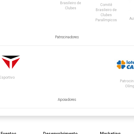
Brasileiro de
Comitê
Clubes
Brasileiro de
Clubes
Au
Paralímpicos
Patrocinadores
Esportivo
Patrocin
Olímp
Apoiadores
Eventos
Desenvolvimento
Marketing