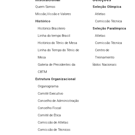
Quem Somos
Seleção Olímpíca
Missão,Vissão e Valores
Atletas
Histórico
Comissão Técnica
Histórico Brasileiro
Seleção Paralímpica
Linha do tempo Brasil
Atletas
Histórico do Tênis de Mesa
Comissão Técnica
Linha do Tempo do Tênis de
Centro de
Mesa
Treinamento
Galeria de Presidentes da
Ídolos Nacionais
CBTM
Estrutura Organizacional
Organograma
Comitê Executivo
Conselho de Administração
Conselho Fiscal
Comitê de Ética
Comissão de Atletas
Comissão de Técnicos