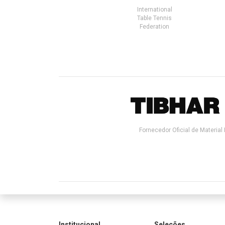
International
Table Tennis
Federation
Fornecedor Oficial de Material 
Institucional
Seleções