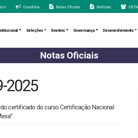
sco
Ouvidoria
Notas Oficiais
Notícias
CBTM
stitucional
Seleções
Eventos
Governança
Desenvolvimento
Notas Oficiais
9-2025
do certificado do curso Certificação Nacional
Mesa”