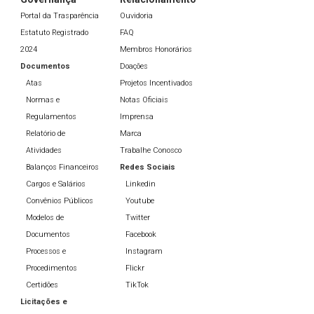
Portal da Trasparência
Ouvidoria
Estatuto Registrado
FAQ
2024
Membros Honorários
Documentos
Doações
Atas
Projetos Incentivados
Normas e
Notas Oficiais
Regulamentos
Imprensa
Relatório de
Marca
Atividades
Trabalhe Conosco
Balanços Financeiros
Redes Sociais
Cargos e Salários
Linkedin
Convênios Públicos
Youtube
Modelos de
Twitter
Documentos
Facebook
Processos e
Instagram
Procedimentos
Flickr
Certidões
TikTok
Licitações e