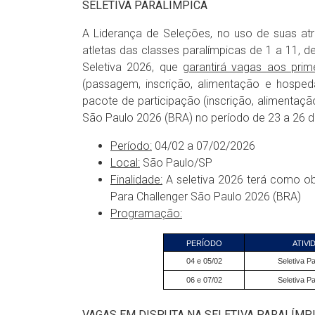
SELETIVA PARALÍMPICA
A Liderança de Seleções, no uso de suas atr
atletas das classes paralímpicas de 1 a 11, 
Seletiva 2026, que
garantirá vagas aos prim
(passagem, inscrição, alimentação e hosp
pacote de participação (inscrição, alimentaç
São Paulo 2026 (BRA) no período de 23 a 26 de
Período:
04/02 a 07/02/2026
Local:
São Paulo/SP
Finalidade:
A seletiva 2026 terá como obj
Para Challenger São Paulo 2026 (BRA)
Programação:
PERÍODO
ATIVI
04 e 05/02
Seletiva P
06 e 07/02
Seletiva P
VAGAS EM DISPUTA NA SELETIVA PARALÍMPI