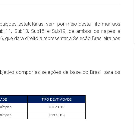
ibuições estatutárias, vem por meio desta informar aos
 Sub 11, Sub13, Sub15 e Sub19, de ambos os naipes a
, que dará direito a representar a Seleção Brasileira nos
bjetivo compor as seleções de base do Brasil para os
DADE
TIPO DE ATIVIDADE
Olímpica
U11 e U15
Olímpica
U13 e U19