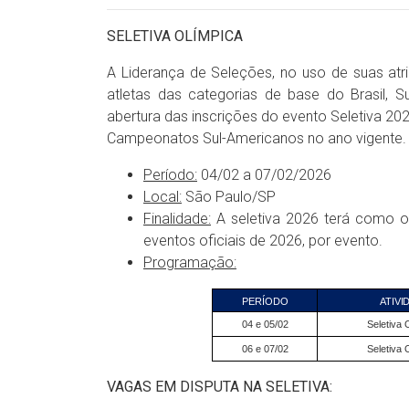
SELETIVA OLÍMPICA
A Liderança de Seleções, no uso de suas atr
atletas das categorias de base do Brasil,
abertura das inscrições do evento Seletiva 2026
Campeonatos Sul-Americanos no ano vigente.
Período:
04/02 a 07/02/2026
Local:
São Paulo/SP
Finalidade:
A seletiva 2026 terá como o
eventos oficiais de 2026, por evento.
Programação:
PERÍODO
ATIVI
04 e 05/02
Seletiva 
06 e 07/02
Seletiva 
VAGAS EM DISPUTA NA SELETIVA: