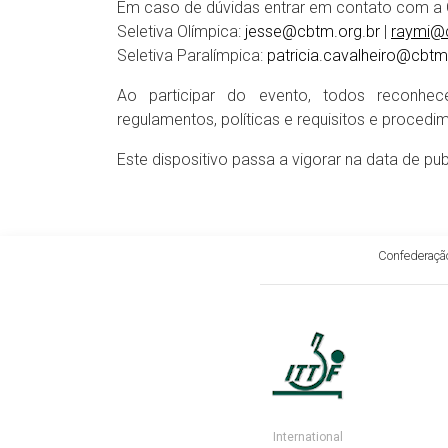
Em caso de dúvidas entrar em contato com a
Seletiva Olímpica:
jesse@cbtm.org.br
|
raymi@c
Seletiva Paralímpica:
patricia.cavalheiro@cbtm
Ao participar do evento, todos reconhe
regulamentos, políticas e requisitos e proced
Este dispositivo passa a vigorar na data de pu
Confederação
International