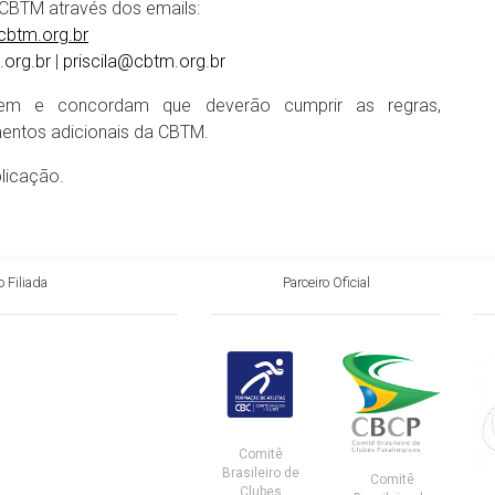
 CBTM através dos emails:
btm.org.br
.org.br
|
priscila@cbtm.org.br
cem e concordam que deverão cumprir as regras,
imentos adicionais da CBTM.
blicação.
 Filiada
Parceiro Oficial
Comitê
Brasileiro de
Comitê
Clubes