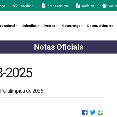
sco
Ouvidoria
Notas Oficiais
Notícias
CBTM
stitucional
Seleções
Eventos
Governança
Desenvolvimento
Notas Oficiais
8-2025
 Paralímpica de 2026