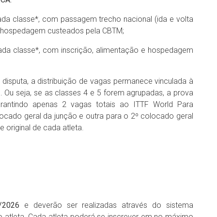
ada classe*, com passagem trecho nacional (ida e volta
 e hospedagem custeados pela CBTM;
ada classe*, com inscrição, alimentação e hospedagem
a disputa, a distribuição de vagas permanece vinculada à
l. Ou seja, se as classes 4 e 5 forem agrupadas, a prova
rantindo apenas 2 vagas totais ao ITTF World Para
ocado geral da junção e outra para o 2º colocado geral
original de cada atleta.
/2026
e deverão ser realizadas através do sistema
atleta. Cada atleta poderá se inscrever em no máximo