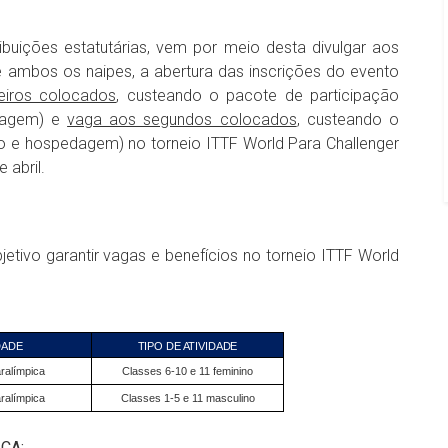
ibuições estatutárias, vem por meio desta divulgar aos
de ambos os naipes, a abertura das inscrições do evento
eiros colocados
, custeando o pacote de participação
edagem) e
vaga aos segundos colocados
, custeando o
ão e hospedagem) no torneio ITTF World Para Challenger
 abril.
etivo garantir vagas e benefícios no torneio ITTF World
DADE
TIPO DE ATIVIDADE
aralímpica
Classes 6-10 e 11 feminino
aralímpica
Classes 1-5 e 11 masculino
CA: