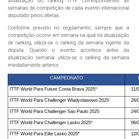
atualização do ranking ITTF correspondentes às
semanas de competição de cada evento internacional
disputado pelos atletas.
Conforme previsto no regulamento, sempre que a
competição ocorre em semana na qual há atualização
de ranking, utiliza-se o ranking da semana vigente da
disputa. Quando o evento acontece antes da
atualização semanal, utiliza-se o ranking da semana
imediatamente anterior.
CAMPEONATO
ITTF World Para Future Costa Brava 2025*
11/0
ITTF World Para Challenger Wladyslawowo 2025
26/0
ITTF World Para Challenger Sao Paulo 2025
24/0
ITTF World Para Challenger Lasko 2025*
06/0
ITTF World Para Elite Lasko 2025*
12/0