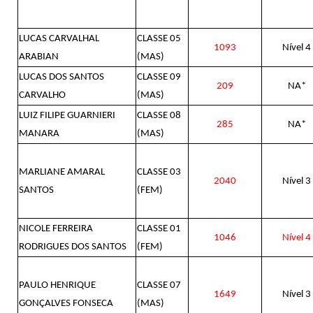
LUCAS CARVALHAL
CLASSE 05
1093
Nível 4
ARABIAN
(MAS)
LUCAS DOS SANTOS
CLASSE 09
209
NA*
CARVALHO
(MAS)
LUIZ FILIPE GUARNIERI
CLASSE 08
285
NA*
MANARA
(MAS)
MARLIANE AMARAL
CLASSE 03
2040
Nível 3
SANTOS
(FEM)
NICOLE FERREIRA
CLASSE 01
1046
Nível 4
RODRIGUES DOS SANTOS
(FEM)
PAULO HENRIQUE
CLASSE 07
1649
Nível 3
GONÇALVES FONSECA
(MAS)