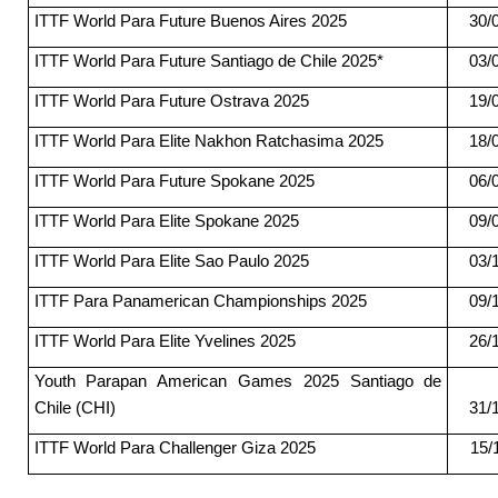
ITTF World Para Future Buenos Aires 2025
30/0
ITTF World Para Future Santiago de Chile 2025*
03/0
ITTF World Para Future Ostrava 2025
19/0
ITTF World Para Elite Nakhon Ratchasima 2025
18/0
ITTF World Para Future Spokane 2025
06/0
ITTF World Para Elite Spokane 2025
09/0
ITTF World Para Elite Sao Paulo 2025
03/1
ITTF Para Panamerican Championships 2025
09/1
ITTF World Para Elite Yvelines 2025
26/1
Youth Parapan American Games 2025 Santiago de
Chile (CHI)
31/1
ITTF World Para Challenger Giza 2025
15/