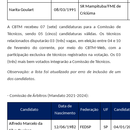
SR Mampituba/FME de
Narita Goulart
08/03/1991
Criciúma
A CBTM recebeu 07 (sete) candidaturas para a Comissão de
Técnicos, sendo 05 (cinco) candidaturas válidas. Os técnicos
relacionados disputarão 03 (três) vagas, em eleição entre 04 e 10
de fevereiro do corrente, por meio do CBTM-Web, com a
participação exclusiva de técnicos registrados na votação. Os 03
(três) mais bem votados integrarão a Comissão de Técnicos.
Observação: a lista foi atualizado por erro de inclusão de um
dos candidatos.
- Comissão de Árbitros (Mandato 2021-2024):
Data de
Candidato
Federação
UF
Candidat
Nascimento
Alfredo Marcelo da
12/06/1982
FEDSP
SP
04/01/2