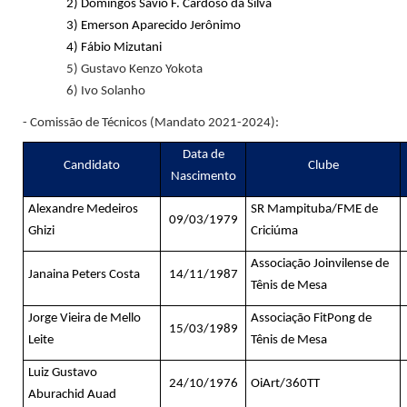
2)
Domingos Sávio F. Cardoso da Silva
3)
Emerson Aparecido Jerônimo
4)
Fábio Mizutani
5) Gustavo Kenzo Yokota
6) Ivo Solanho
- Comissão de Técnicos (Mandato 2021-2024):
Data de
Candidato
Clube
Nascimento
Alexandre Medeiros
SR Mampituba/FME de
09/03/1979
Ghizi
Criciúma
Associação Joinvilense de
Janaina Peters Costa
14/11/1987
Tênis de Mesa
Jorge Vieira de Mello
Associação FitPong de
15/03/1989
Leite
Tênis de Mesa
Luiz Gustavo
24/10/1976
OiArt/360TT
Aburachid Auad