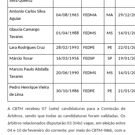
Silva Queiroz
Antonio Carlos Silva
04/08/1965
FEDMA
MA
29/12/2
Aguiar
Glaucia Camargo
01/04/1988
FEDMS
MS
14/01/2
Tavares
Lara Rodrigues Cruz
28/02/1993
FEDPE
PE
22/01/2
Márcio Tovar
16/03/1956
FEDSP
SP
19/01/2
Marcos Paulo Abdalla
20/06/1990
FEDMS
MS
14/01/2
Tavares
Pedro Henrique Vieira
30/10/1986
FEDPE
PE
21/01/2
de Lima
A CBTM recebeu 07 (sete) candidaturas para a Comissão de
Árbitros, sendo que todas as candidaturas foram validadas. Os
árbitros relacionados disputarão 03 (três) vagas, em eleição entre
04 e 10 de fevereiro do corrente, por meio do CBTM-Web, com a