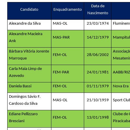
Data de
Candidato
Enquadramento
Nascimento
Alexandre da Silva
MAS-OL
23/03/1974
Fluminens
Alexandre Macieira
MAS-PAR
14/12/1979
Mampitu
Ank
Bárbara Vitória Jorente
Associaçã
FEM-OL
28/06/2002
Marroque
Mesatenis
Carla Maia Limp de
FEM-PAR
24/01/1981
AABB/RIZZ
Azevedo
Daniela Bassi
FEM-OL
01/11/1979
Nova Era
Domingos Sávio F.
MAS-OL
21/10/1959
Sport Clu
Cardoso da Silva
Ediane Pellizzaro
Clube de
FEM-OL
13/01/1998
Bresciani
Piracicab