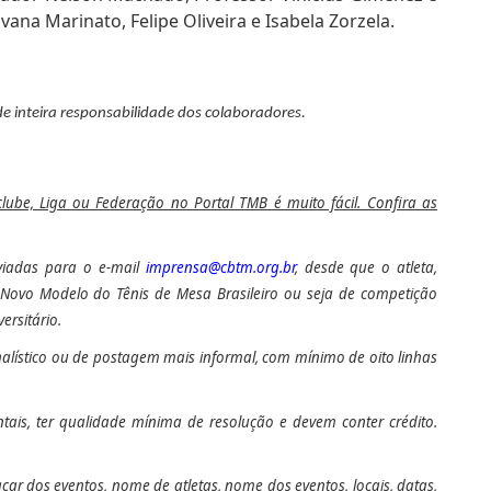
iovana Marinato, Felipe Oliveira e Isabela Zorzela.
de inteira responsabilidade dos colaboradores.
 clube, Liga ou Federação no Portal TMB é muito fácil. Confira as
nviadas para o e-mail
imprensa@cbtm.org.br
, desde que o atleta,
ao Novo Modelo do Tênis de Mesa Brasileiro ou seja de competição
ersitário.
alístico ou de postagem mais informal, com mínimo de oito linhas
ntais
, ter qualidade mínima de resolução e devem conter crédito.
car dos eventos, nome de atletas, nome dos eventos, locais, datas,