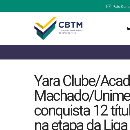
Fale Cono
In
Yara Clube/Aca
Machado/Unimed
conquista 12 títu
na etapa da Liga