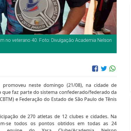
am no veterano 40. Foto: Divulgação Academia Nelson
, promoveu neste domingo (21/08), na cidade de
to que faz parte do sistema confederado/federado da
(CBTM) e Federação do Estado de São Paulo de Tênis
icipação de 270 atletas de 12 clubes e cidades. Na
omam-se todos os pontos obtidos em todas as 24
 a equipe do Yara Clube/Academia Nelson