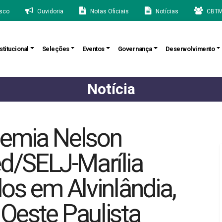
sco
Ouvidoria
Notas Oficiais
Notícias
CBTM
stitucional
Seleções
Eventos
Governança
Desenvolvimento
Notícia
demia Nelson
/SELJ-Marília
los em Alvinlândia,
 Oeste Paulista