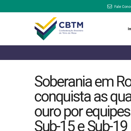
Fale Cono
In
Soberania em Ros
conquista as qu
ouro por equipe
Sub-15 e Sub-19