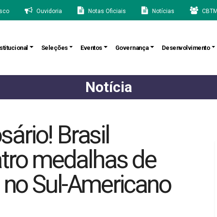
sco
Ouvidoria
Notas Oficiais
Notícias
CBTM
stitucional
Seleções
Eventos
Governança
Desenvolvimento
Notícia
ário! Brasil
atro medalhas de
s no Sul-Americano