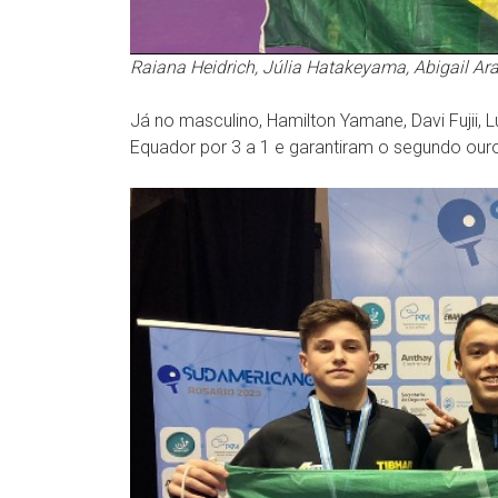
Raiana Heidrich, Júlia Hatakeyama, Abigail Ar
Já no masculino, Hamilton Yamane, Davi Fujii,
Equador por 3 a 1 e garantiram o segundo ouro