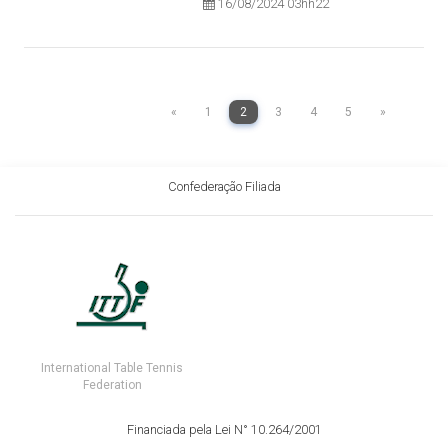
16/08/2024 03hh22
«
1
2
3
4
5
»
Confederação Filiada
International Table Tennis
Federation
Financiada pela Lei N° 10.264/2001