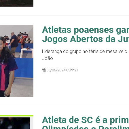
Atletas poaenses gar
Jogos Abertos da J
Liderança do grupo no tênis de mesa veio 
João
06/06/2024 03hh21
Atleta de SC é a prim
Olimpíadas e Parali