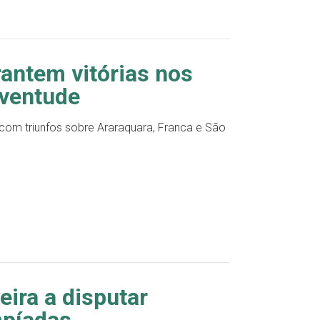
antem vitórias nos
uventude
com triunfos sobre Araraquara, Franca e São
eira a disputar
mpíadas