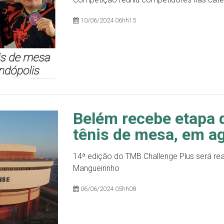
10/06/2024 06hh15
Belém recebe etapa d
tênis de mesa, em a
14ª edição do TMB Challenge Plus será rea
Mangueirinho
06/06/2024 05hh08