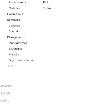
Procedimentos
Flickr
Certidões
TikTok
Licitações e
Contratos
Licitações
Contratos
Planejamento
Planejamentos
Estratégico
Previsão
Orçamentária Anual
STJD
servados.
 17h30.
eiro/RJ