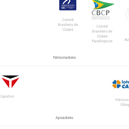
Comitê
Brasileiro de
Comitê
Clubes
Brasileiro de
Clubes
Au
Paralímpicos
Patrocinadores
Esportivo
Patrocin
Olímp
Apoiadores