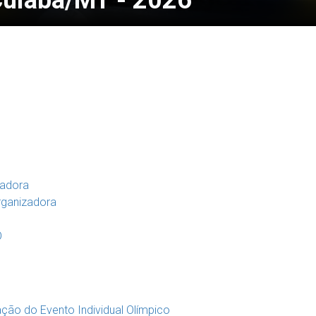
 Cuiabá/MT - 2026
zadora
rganizadora
O
ção do Evento Individual Olímpico