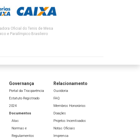
adora Oficial do Tenis de Mesa
ico e Paralímpico Brasileiro
Governança
Relacionamento
Portal da Trasparência
Ouvidoria
Estatuto Registrado
FAQ
2024
Membros Honorários
Documentos
Doações
Atas
Projetos Incentivados
Normas e
Notas Oficiais
Regulamentos
Imprensa