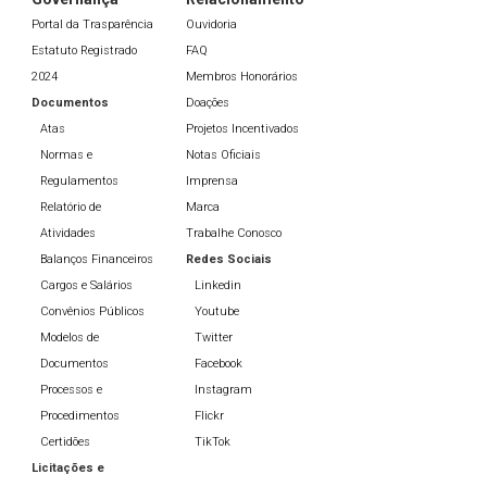
Portal da Trasparência
Ouvidoria
Estatuto Registrado
FAQ
2024
Membros Honorários
Documentos
Doações
Atas
Projetos Incentivados
Normas e
Notas Oficiais
Regulamentos
Imprensa
Relatório de
Marca
Atividades
Trabalhe Conosco
Balanços Financeiros
Redes Sociais
Cargos e Salários
Linkedin
Convênios Públicos
Youtube
Modelos de
Twitter
Documentos
Facebook
Processos e
Instagram
Procedimentos
Flickr
Certidões
TikTok
Licitações e