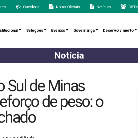
sco
Ouvidoria
Notas Oficiais
Notícias
CBTM
stitucional
Seleções
Eventos
Governança
Desenvolvimento
Notícia
o Sul de Minas
eforço de peso: o
achado