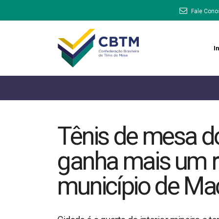
Fale Cono
In
Tênis de mesa d
ganha mais um r
município de M