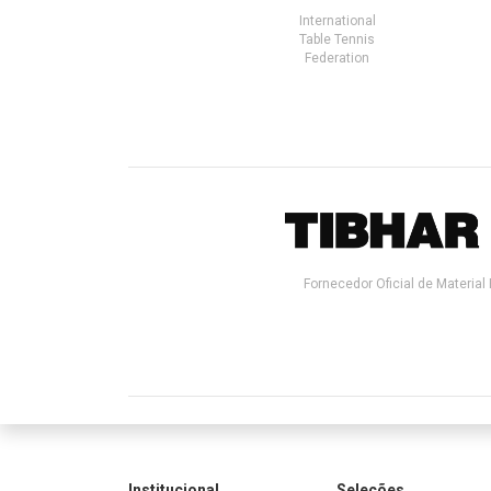
International
Table Tennis
Federation
Fornecedor Oficial de Material 
Institucional
Seleções