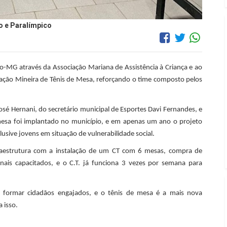
o e Paralímpico
o-MG através da Associação Mariana de Assistência à Criança e ao
ação Mineira de Tênis de Mesa, reforçando o time composto pelos
 Hernani, do secretário municipal de Esportes Davi Fernandes, e
 mesa foi implantado no município, e em apenas um ano o projeto
lusive jovens em situação de vulnerabilidade social.
fraestrutura com a instalação de um CT com 6 mesas, compra de
onais capacitados, e o C.T. já funciona 3 vezes por semana para
s, formar cidadãos engajados, e o tênis de mesa é a mais nova
 isso.