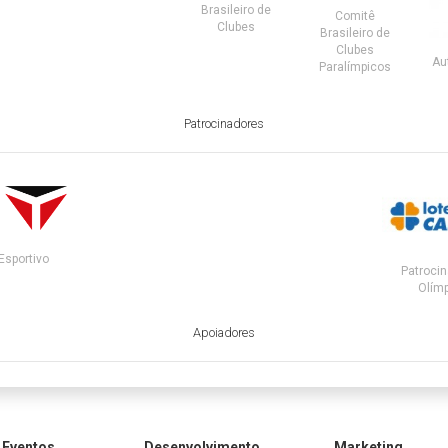
Brasileiro de
Comitê
Clubes
Brasileiro de
Clubes
Au
Paralímpicos
Patrocinadores
Esportivo
Patrocin
Olímp
Apoiadores
Eventos
Desenvolvimento
Marketing