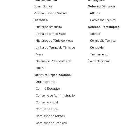
Quem Somos
Seleção Olímpíca
Missão,Vissão e Valores
Atletas
Histórico
Comissão Técnica
Histórico Brasileiro
Seleção Paralímpica
Linha do tempo Brasil
Atletas
Histórico do Tênis de Mesa
Comissão Técnica
Linha do Tempo do Tênis de
Centro de
Mesa
Treinamento
Galeria de Presidentes da
Ídolos Nacionais
CBTM
Estrutura Organizacional
Organograma
Comitê Executivo
Conselho de Administração
Conselho Fiscal
Comitê de Ética
Comissão de Atletas
Comissão de Técnicos