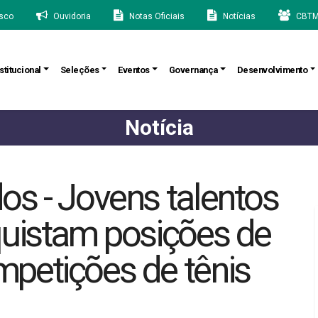
sco
Ouvidoria
Notas Oficiais
Notícias
CBTM
stitucional
Seleções
Eventos
Governança
Desenvolvimento
Notícia
s - Jovens talentos
quistam posições de
petições de tênis