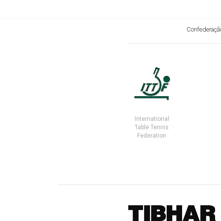
Confederação
International
Table Tennis
Federation