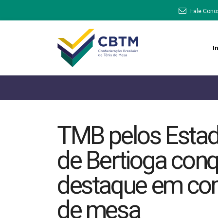
Fale Cono
In
TMB pelos Estado
de Bertioga con
destaque em com
de mesa