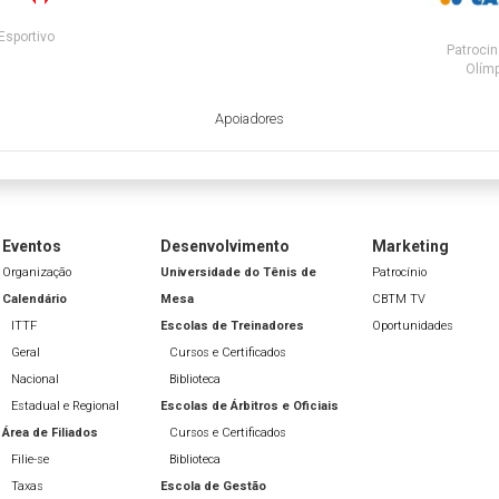
Esportivo
Patrocin
Olímp
Apoiadores
Eventos
Desenvolvimento
Marketing
Organização
Universidade do Tênis de
Patrocínio
Calendário
Mesa
CBTM TV
ITTF
Escolas de Treinadores
Oportunidades
Geral
Cursos e Certificados
Nacional
Biblioteca
Estadual e Regional
Escolas de Árbitros e Oficiais
Área de Filiados
Cursos e Certificados
Filie-se
Biblioteca
Taxas
Escola de Gestão