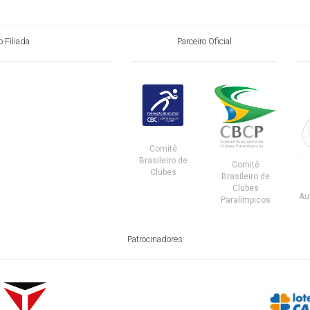
 Filiada
Parceiro Oficial
Comitê
Brasileiro de
Comitê
Clubes
Brasileiro de
Clubes
Au
Paralímpicos
Patrocinadores