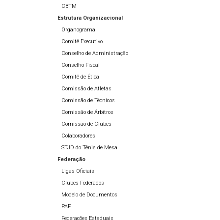
CBTM
Estrutura Organizacional
Organograma
Comitê Executivo
Conselho de Administração
Conselho Fiscal
Comitê de Ética
Comissão de Atletas
Comissão de Técnicos
Comissão de Árbitros
Comissão de Clubes
Colaboradores
STJD do Tênis de Mesa
Federação
Ligas Oficiais
Clubes Federados
Modelo de Documentos
PAF
Federações Estaduais