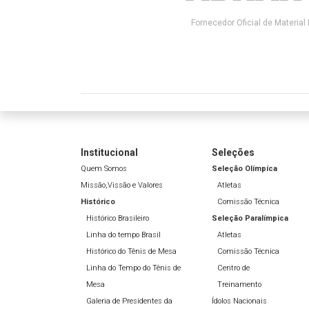
Fornecedor Oficial de Material 
Institucional
Seleções
Quem Somos
Seleção Olímpíca
Missão,Vissão e Valores
Atletas
Histórico
Comissão Técnica
Histórico Brasileiro
Seleção Paralímpica
Linha do tempo Brasil
Atletas
Histórico do Tênis de Mesa
Comissão Técnica
Linha do Tempo do Tênis de
Centro de
Mesa
Treinamento
Galeria de Presidentes da
Ídolos Nacionais