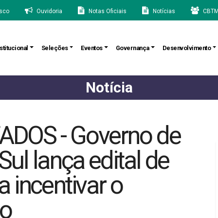
sco
Ouvidoria
Notas Oficiais
Notícias
CBTM
stitucional
Seleções
Eventos
Governança
Desenvolvimento
Notícia
DOS - Governo de
ul lança edital de
 incentivar o
do