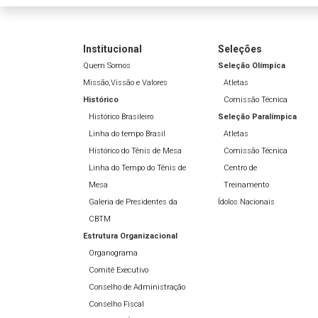
Institucional
Seleções
Quem Somos
Seleção Olímpíca
Missão,Vissão e Valores
Atletas
Histórico
Comissão Técnica
Histórico Brasileiro
Seleção Paralímpica
Linha do tempo Brasil
Atletas
Histórico do Tênis de Mesa
Comissão Técnica
Linha do Tempo do Tênis de
Centro de
Mesa
Treinamento
Galeria de Presidentes da
Ídolos Nacionais
CBTM
Estrutura Organizacional
Organograma
Comitê Executivo
Conselho de Administração
Conselho Fiscal