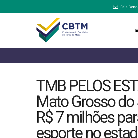
Fale Cono
In
TMB PELOS ESTA
Mato Grosso do S
R$ 7 milhões para
esporte no esta