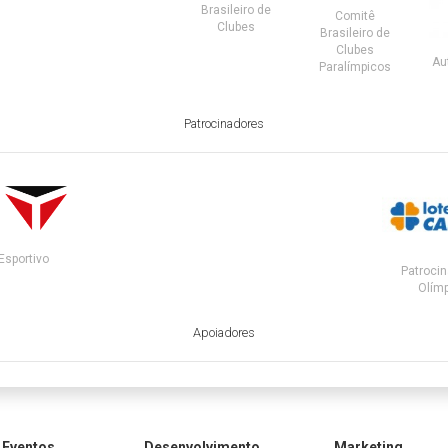
Brasileiro de
Comitê
Clubes
Brasileiro de
Clubes
Au
Paralímpicos
Patrocinadores
Esportivo
Patrocin
Olímp
Apoiadores
Eventos
Desenvolvimento
Marketing