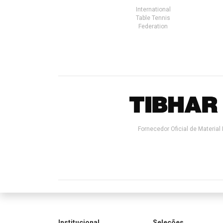
International
Table Tennis
Federation
Fornecedor Oficial de Material 
Institucional
Seleções