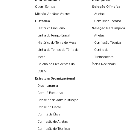
Quem Somos
Seleção Olímpíca
Missão,Vissão e Valores
Atletas
Histórico
Comissão Técnica
Histórico Brasileiro
Seleção Paralímpica
Linha do tempo Brasil
Atletas
Histórico do Tênis de Mesa
Comissão Técnica
Linha do Tempo do Tênis de
Centro de
Mesa
Treinamento
Galeria de Presidentes da
Ídolos Nacionais
CBTM
Estrutura Organizacional
Organograma
Comitê Executivo
Conselho de Administração
Conselho Fiscal
Comitê de Ética
Comissão de Atletas
Comissão de Técnicos