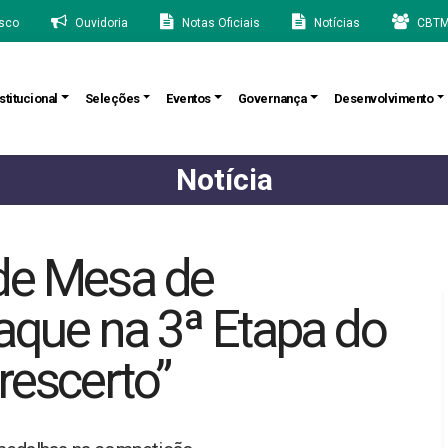
sco
Ouvidoria
Notas Oficiais
Notícias
CBTM
stitucional
Seleções
Eventos
Governança
Desenvolvimento
Notícia
 de Mesa de
aque na 3ª Etapa do
rescerto”