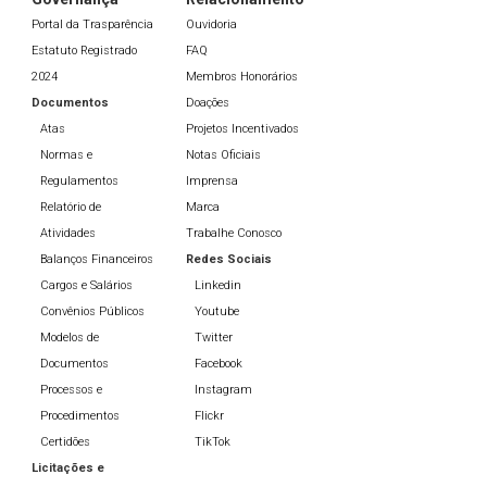
Portal da Trasparência
Ouvidoria
Estatuto Registrado
FAQ
2024
Membros Honorários
Documentos
Doações
Atas
Projetos Incentivados
Normas e
Notas Oficiais
Regulamentos
Imprensa
Relatório de
Marca
Atividades
Trabalhe Conosco
Balanços Financeiros
Redes Sociais
Cargos e Salários
Linkedin
Convênios Públicos
Youtube
Modelos de
Twitter
Documentos
Facebook
Processos e
Instagram
Procedimentos
Flickr
Certidões
TikTok
Licitações e