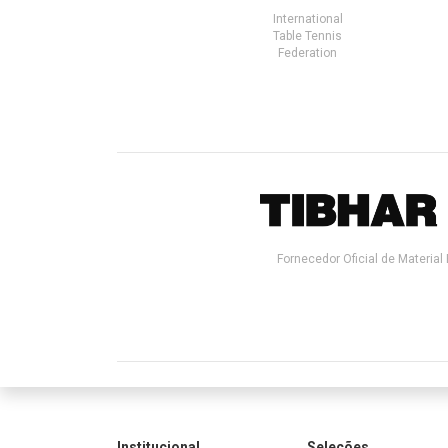
International
Table Tennis
Federation
Fornecedor Oficial de Material 
Institucional
Seleções