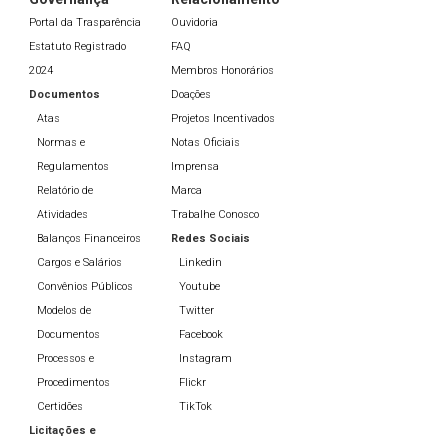
Portal da Trasparência
Ouvidoria
Estatuto Registrado
FAQ
2024
Membros Honorários
Documentos
Doações
Atas
Projetos Incentivados
Normas e
Notas Oficiais
Regulamentos
Imprensa
Relatório de
Marca
Atividades
Trabalhe Conosco
Balanços Financeiros
Redes Sociais
Cargos e Salários
Linkedin
Convênios Públicos
Youtube
Modelos de
Twitter
Documentos
Facebook
Processos e
Instagram
Procedimentos
Flickr
Certidões
TikTok
Licitações e