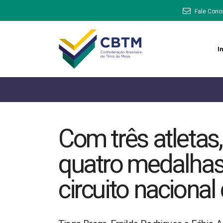
Fale Cono
In
Com três atletas
quatro medalhas
circuito naciona