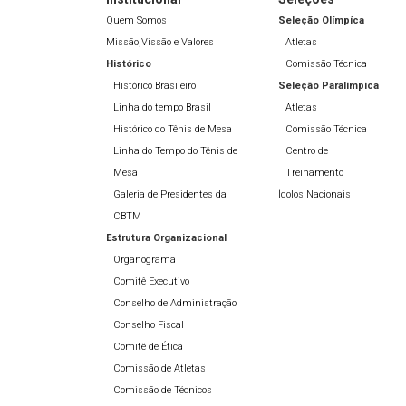
Quem Somos
Seleção Olímpíca
Missão,Vissão e Valores
Atletas
Histórico
Comissão Técnica
Histórico Brasileiro
Seleção Paralímpica
Linha do tempo Brasil
Atletas
Histórico do Tênis de Mesa
Comissão Técnica
Linha do Tempo do Tênis de
Centro de
Mesa
Treinamento
Galeria de Presidentes da
Ídolos Nacionais
CBTM
Estrutura Organizacional
Organograma
Comitê Executivo
Conselho de Administração
Conselho Fiscal
Comitê de Ética
Comissão de Atletas
Comissão de Técnicos