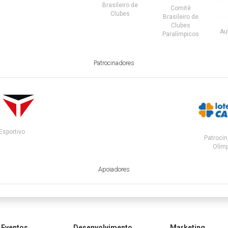
Brasileiro de
Comitê
Clubes
Brasileiro de
Clubes
Au
Paralímpicos
Patrocinadores
Esportivo
Patrocin
Olímp
Apoiadores
Eventos
Desenvolvimento
Marketing