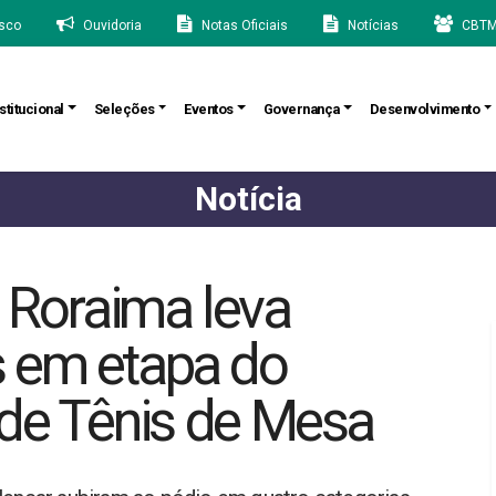
sco
Ouvidoria
Notas Oficiais
Notícias
CBTM
stitucional
Seleções
Eventos
Governança
Desenvolvimento
Notícia
, Roraima leva
 em etapa do
l de Tênis de Mesa