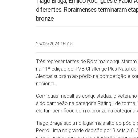
Tiago Braga, Ernildo Rodrigues e Fábio 
diferentes. Roraimenses terminaram etap
bronze
25/06/2024 16h15
Três representantes de Roraima conquistaram 
na 11ª edição do TMB Challenge Plus Natal de 
Alencar subiram ao pódio na competição e so
nacional.
Com duas medalhas conquistadas, o veterano F
sido campeão na categoria Rating I de forma in
ele também ficou com o bronze na categoria 
Tiago Braga subiu no lugar mais alto do pódio
Pedro Lima na grande decisão por 3 sets a 0.
virada incrível para cima de André Nazareno, r