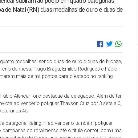
Alencar subiram ao pódio em quatro categorias
a de Natal (RN) duas medalhas de ouro e duas de
quatro medalhas, sendo duas de ouro e duas de bronze,
Tênis de mesa. Tiago Braga, Ernildo Rodrigues e Fábio
maram mais de mil pontos para o estado no ranking
ábio Alencar foi o destaque da delegação. Além de ter
victa ao vencer o potiguar Thayson Cruz por 3 sets a 0,
Veteranos 45.
 da categoria Rating H, ao vencer o também potiguar
 A campanha do roraimense até o título contou com uma
epresentante do Ceará, que vencia por dois sets a zero e