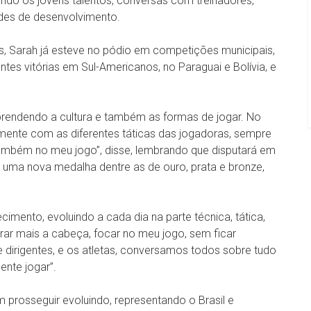
do os jovens talentos, conversas com treinadores,
ades de desenvolvimento.
, Sarah já esteve no pódio em competições municipais,
ntes vitórias em Sul-Americanos, no Paraguai e Bolívia, e
 aprendendo a cultura e também as formas de jogar. No
almente com as diferentes táticas das jogadoras, sempre
também no meu jogo”, disse, lembrando que disputará em
 uma nova medalha dentre as de ouro, prata e bronze,
mento, evoluindo a cada dia na parte técnica, tática,
derar mais a cabeça, focar no meu jogo, sem ficar
e dirigentes, e os atletas, conversamos todos sobre tudo
nte jogar”.
 prosseguir evoluindo, representando o Brasil e