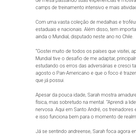
de mesa passando suas experiências e motivan
camps de treinamento intensivo e mais ativid
Com uma vasta coleção de medalhas e troféus
estaduais e nacionais. Além disso, tem importa
ainda o Mundial, disputado neste ano no Chile.
“Gostei muito de todos os países que visitei,
Mundial tive o desafio de me adaptar, princip
estudando os erros das adversárias e cresci 
agosto o Pan-Americano e que o foco é trazer
que já possui.
Apesar da pouca idade, Sarah mostra amadureci
física, mas sobretudo na mental. “Aprendi a li
nervosa. Aqui em Santo André, os treinadores 
e isso funciona bem para o momento de realme
Já se sentindo andreense, Sarah foca agora em