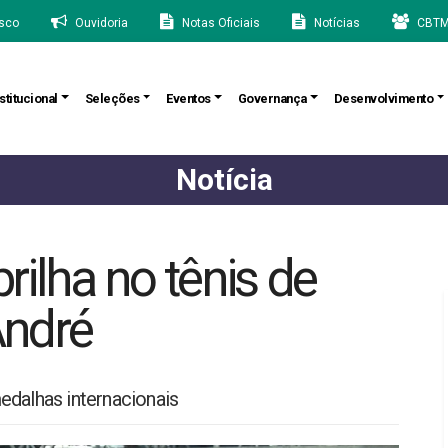
sco
Ouvidoria
Notas Oficiais
Notícias
CBTM
stitucional
Seleções
Eventos
Governança
Desenvolvimento
Notícia
ilha no tênis de
André
edalhas internacionais