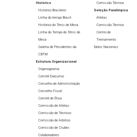
Histórico
Comissão Técnica
Histórico Brasileiro
Seleção Paralímpica
Linha do tempo Brasil
Atletas
Histórico do Tênis de Mesa
Comissão Técnica
Linha do Tempo do Tênis de
Centro de
Mesa
Treinamento
Galeria de Presidentes da
Ídolos Nacionais
CBTM
Estrutura Organizacional
Organograma
Comitê Executivo
Conselho de Administração
Conselho Fiscal
Comitê de Ética
Comissão de Atletas
Comissão de Técnicos
Comissão de Árbitros
Comissão de Clubes
Colaboradores