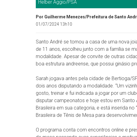
Helber Aggio/PSA
Por Guilherme Menezes/Prefeitura de Santo And
01/07/2024 13h10
Santo André se tornou a casa de uma nova joia
de 11 anos, escolheu junto com a família se m
modalidade. Apesar de convite de outras cidade
boa estrutura andreense, que possui ginásio pr
Sarah jogava antes pela cidade de Bertioga/S
dois anos disputando a modalidade. “Um vizi
gosto, treinar e fui indicada a jogar por um cl
disputar campeonatos e hoje estou em Santo An
Brasileira em sua categoria, e está inserida n
Brasileira de Tênis de Mesa para desenvolvime
O programa conta com encontros online e prese