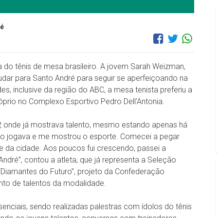
ré
 do tênis de mesa brasileiro. A jovem Sarah Weizman,
udar para Santo André para seguir se aperfeiçoando na
s, inclusive da região do ABC, a mesa tenista preferiu a
óprio no Complexo Esportivo Pedro Dell’Antonia.
P, onde já mostrava talento, mesmo estando apenas há
nho jogava e me mostrou o esporte. Comecei a pegar
ube da cidade. Aos poucos fui crescendo, passei a
dré”, contou a atleta, que já representa a Seleção
o “Diamantes do Futuro”, projeto da Confederação
nto de talentos da modalidade.
nciais, sendo realizadas palestras com ídolos do tênis