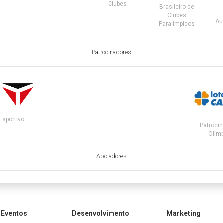
Clubes
Brasileiro de
Clubes
Au
Paralímpicos
Patrocinadores
Esportivo
Patrocin
Olímp
Apoiadores
Eventos
Desenvolvimento
Marketing