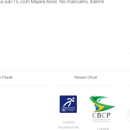
ca sub-15, com Maiara Alves. No masculino, Ademir
.
 Filiada
Parceiro Oficial
Comitê
Brasileiro de
Comitê