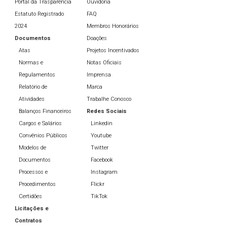
Portal da Trasparência
Ouvidoria
Estatuto Registrado
FAQ
2024
Membros Honorários
Documentos
Doações
Atas
Projetos Incentivados
Normas e
Notas Oficiais
Regulamentos
Imprensa
Relatório de
Marca
Atividades
Trabalhe Conosco
Balanços Financeiros
Redes Sociais
Cargos e Salários
Linkedin
Convênios Públicos
Youtube
Modelos de
Twitter
Documentos
Facebook
Processos e
Instagram
Procedimentos
Flickr
Certidões
TikTok
Licitações e
Contratos