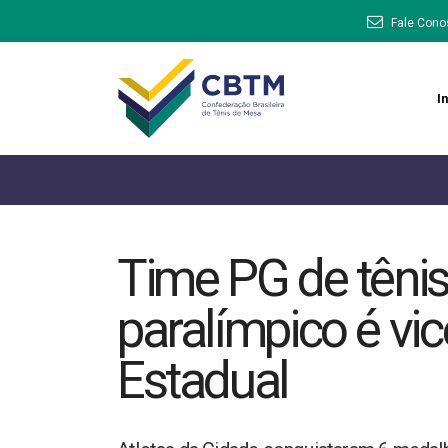
Fale Cono
In
Time PG de têni
paralímpico é v
Estadual