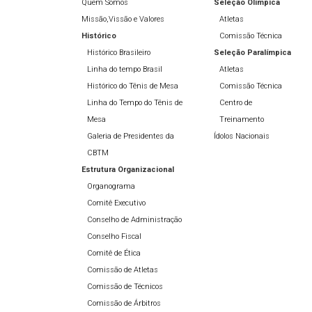
Quem Somos
Seleção Olímpíca
Missão,Vissão e Valores
Atletas
Histórico
Comissão Técnica
Histórico Brasileiro
Seleção Paralímpica
Linha do tempo Brasil
Atletas
Histórico do Tênis de Mesa
Comissão Técnica
Linha do Tempo do Tênis de
Centro de
Mesa
Treinamento
Galeria de Presidentes da
Ídolos Nacionais
CBTM
Estrutura Organizacional
Organograma
Comitê Executivo
Conselho de Administração
Conselho Fiscal
Comitê de Ética
Comissão de Atletas
Comissão de Técnicos
Comissão de Árbitros