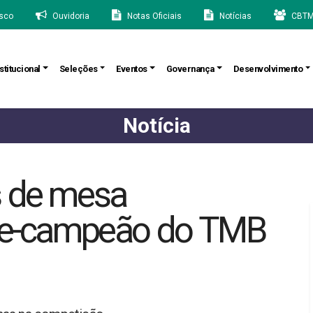
sco
Ouvidoria
Notas Oficiais
Notícias
CBTM
stitucional
Seleções
Eventos
Governança
Desenvolvimento
Notícia
s de mesa
ice-campeão do TMB