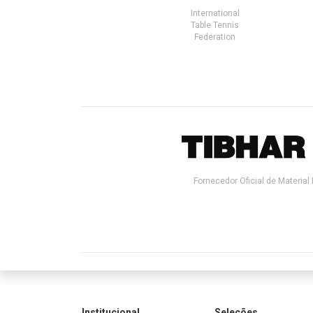
International
Table Tennis
Federation
Fornecedor Oficial de Material 
Institucional
Seleções