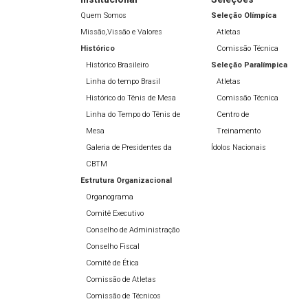
Quem Somos
Seleção Olímpíca
Missão,Vissão e Valores
Atletas
Histórico
Comissão Técnica
Histórico Brasileiro
Seleção Paralímpica
Linha do tempo Brasil
Atletas
Histórico do Tênis de Mesa
Comissão Técnica
Linha do Tempo do Tênis de
Centro de
Mesa
Treinamento
Galeria de Presidentes da
Ídolos Nacionais
CBTM
Estrutura Organizacional
Organograma
Comitê Executivo
Conselho de Administração
Conselho Fiscal
Comitê de Ética
Comissão de Atletas
Comissão de Técnicos