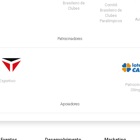
Brasileiro de
Comitê
Clubes
Brasileiro de
Clubes
Au
Paralímpicos
Patrocinadores
Esportivo
Patrocin
Olímp
Apoiadores
Eventos
Desenvolvimento
Marketing