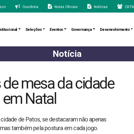
sco
Ouvidoria
Notas Oficiais
Notícias
CBTM
stitucional
Seleções
Eventos
Governança
Desenvolvimento
Notícia
s de mesa da cidade
m em Natal
a cidade de Patos, se destacaram não apenas
, mas também pela postura em cada jogo.