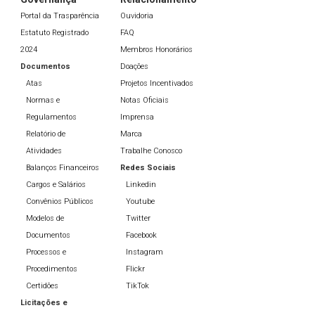
Portal da Trasparência
Ouvidoria
Estatuto Registrado
FAQ
2024
Membros Honorários
Documentos
Doações
Atas
Projetos Incentivados
Normas e
Notas Oficiais
Regulamentos
Imprensa
Relatório de
Marca
Atividades
Trabalhe Conosco
Balanços Financeiros
Redes Sociais
Cargos e Salários
Linkedin
Convênios Públicos
Youtube
Modelos de
Twitter
Documentos
Facebook
Processos e
Instagram
Procedimentos
Flickr
Certidões
TikTok
Licitações e