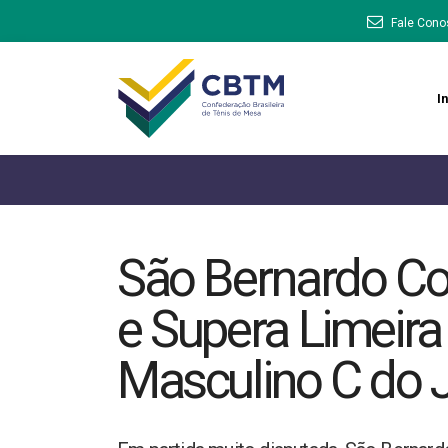
Fale Cono
In
São Bernardo Co
e Supera Limeira
Masculino C do J