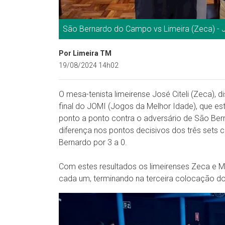
São Bernardo do Campo vs Limeira (Zeca) -
Por Limeira TM
19/08/2024 14h02
O mesa-tenista limeirense José Citeli (Zeca), d
final do JOMI (Jogos da Melhor Idade), que est
ponto a ponto contra o adversário de São Be
diferença nos pontos decisivos dos três sets c
Bernardo por 3 a 0.
Com estes resultados os limeirenses Zeca e 
cada um, terminando na terceira colocação do