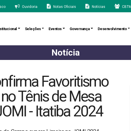
sco
Ouvidoria
Notas Oficiais
Notícias
CBTM
stitucional
Seleções
Eventos
Governança
Desenvolvimento
Notícia
nfirma Favoritismo
 no Tênis de Mesa
OMI - Itatiba 2024