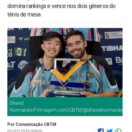
domina rankings e vence nos dois gêneros do
tênis de mesa
Dhavid
Normando/FVimagem.com/CBTM/@dhavidnormandofotog
Por Comunicação CBTM
07/02/2025 00h00