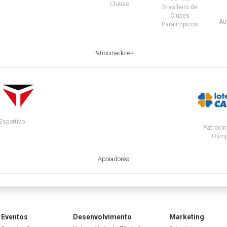
Clubes
Brasileiro de
Clubes
Au
Paralímpicos
Patrocinadores
Esportivo
Patrocin
Olímp
Apoiadores
Eventos
Desenvolvimento
Marketing