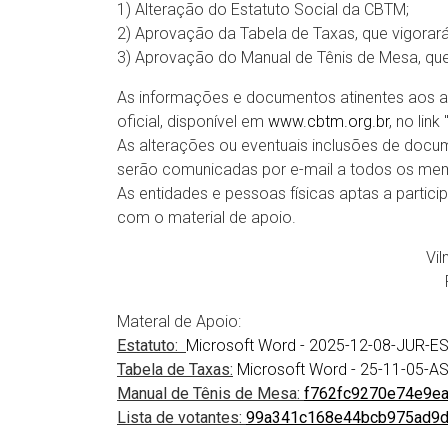
1) Alteração do Estatuto Social da CBTM;
2) Aprovação da Tabela de Taxas, que vigorará 
3) Aprovação do Manual de Tênis de Mesa, que 
As informações e documentos atinentes aos a
oficial, disponível em
www.cbtm.org.br
, no link
As alterações ou eventuais inclusões de docu
serão comunicadas por e-mail a todos os mem
As entidades e pessoas físicas aptas a partic
com o material de apoio.
Vil
Materal de Apoio:
Estatuto:
Microsoft Word - 2025-12-08-JUR
Tabela de Taxas:
Microsoft Word - 25-11-05
Manual de Tênis de Mesa:
f762fc9270e74e9e
Lista de votantes:
99a341c168e44bcb975ad9d