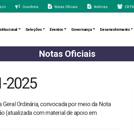
sco
Ouvidoria
Notas Oficiais
Notícias
CBTM
stitucional
Seleções
Eventos
Governança
Desenvolvimento
Notas Oficiais
1-2025
 Geral Ordinária, convocada por meio da Nota
ão (atualizada com material de apoio em