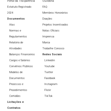
Portal da Trasparência
Ouvidoria
Estatuto Registrado
FAQ
2024
Membros Honorários
Documentos
Doações
Atas
Projetos Incentivados
Normas e
Notas Oficiais
Regulamentos
Imprensa
Relatório de
Marca
Atividades
Trabalhe Conosco
Balanços Financeiros
Redes Sociais
Cargos e Salários
Linkedin
Convênios Públicos
Youtube
Modelos de
Twitter
Documentos
Facebook
Processos e
Instagram
Procedimentos
Flickr
Certidões
TikTok
Licitações e
Contratos