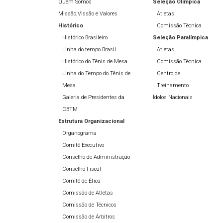
Quem Somos
Seleção Olímpíca
Missão,Vissão e Valores
Atletas
Histórico
Comissão Técnica
Histórico Brasileiro
Seleção Paralímpica
Linha do tempo Brasil
Atletas
Histórico do Tênis de Mesa
Comissão Técnica
Linha do Tempo do Tênis de
Centro de
Mesa
Treinamento
Galeria de Presidentes da
Ídolos Nacionais
CBTM
Estrutura Organizacional
Organograma
Comitê Executivo
Conselho de Administração
Conselho Fiscal
Comitê de Ética
Comissão de Atletas
Comissão de Técnicos
Comissão de Árbitros