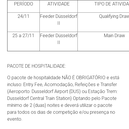
PERÍODO
ATIVIDADE
TIPO DE ATIVID
24/11
Feeder Düsseldorf
Qualifying Dra
II
25 a 27/11
Feeder Düsseldorf
Main Draw
II
PACOTE DE HOSPITALIDADE:
O pacote de hospitalidade NÃO É OBRIGATÓRIO e está
incluso: Entry Fee, Acomodação, Refeições e Transfer
(Aeroporto: Dusseldorf Airport (DUS) ou Estação Trem:
Dusseldorf Central Train Station) Optando pelo Pacote
mínimo de 2 (duas) noites e deverá utilizar o pacote
para todos os dias de competição e/ou presença no
evento.