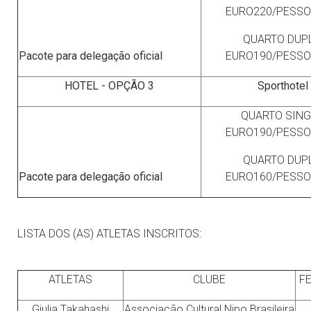
EURO220/PESSO
QUARTO DUPL
Pacote para delegação oficial
EURO190/PESSO
HOTEL - OPÇÃO 3
Sporthotel
QUARTO SING
EURO190/PESSO
QUARTO DUPL
Pacote para delegação oficial
EURO160/PESSO
LISTA DOS (AS) ATLETAS INSCRITOS:
ATLETAS
CLUBE
F
Giulia Takahashi
Associação Cultural Nipo Brasileira