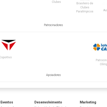
Clubes
Brasileiro de
Clubes
Au
Paralímpicos
Patrocinadores
Esportivo
Patrocin
Olímp
Apoiadores
Eventos
Desenvolvimento
Marketing