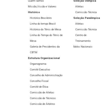
Quem Somos
Seleção Olímpíca
Missão,Vissão e Valores
Atletas
Histórico
Comissão Técnica
Histórico Brasileiro
Seleção Paralímpica
Linha do tempo Brasil
Atletas
Histórico do Tênis de Mesa
Comissão Técnica
Linha do Tempo do Tênis de
Centro de
Mesa
Treinamento
Galeria de Presidentes da
Ídolos Nacionais
CBTM
Estrutura Organizacional
Organograma
Comitê Executivo
Conselho de Administração
Conselho Fiscal
Comitê de Ética
Comissão de Atletas
Comissão de Técnicos
Comissão de Árbitros