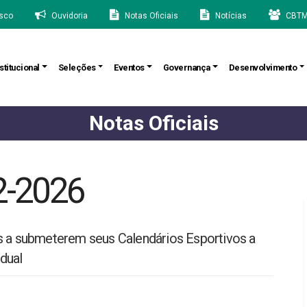
sco
Ouvidoria
Notas Oficiais
Notícias
CBTM
stitucional
Seleções
Eventos
Governança
Desenvolvimento
Notas Oficiais
2-2026
s a submeterem seus Calendários Esportivos a
dual