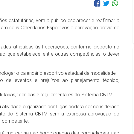
es estatutárias, vem a público esclarecer e reafirmar a
tam seus Calendários Esportivos à aprovação prévia da
idades atribuídas às Federações, conforme disposto no
ão, que estabelece, entre outras competências, o dever
mologar o calendário esportivo estadual da modalidade;
ção de eventos e prejuízos ao planejamento técnico,
utárias, técnicas e regulamentares do Sistema CBTM.
atividade organizada por Ligas poderá ser considerada
mbito do Sistema CBTM sem a expressa aprovação do
l competente.
rá implicar na não homologação das competições, não