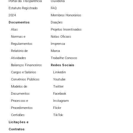
Portal da Trasparência
Ouvidoria
Estatuto Registrado
FAQ
2024
Membros Honorários
Documentos
Doações
Atas
Projetos Incentivados
Normas e
Notas Oficiais
Regulamentos
Imprensa
Relatório de
Marca
Atividades
Trabalhe Conosco
Balanços Financeiros
Redes Sociais
Cargos e Salários
Linkedin
Convênios Públicos
Youtube
Modelos de
Twitter
Documentos
Facebook
Processos e
Instagram
Procedimentos
Flickr
Certidões
TikTok
Licitações e
Contratos