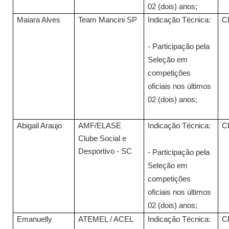
02 (dois) anos;
Maiara Alves
Team Mancini SP
Indicação Técnica:
C
- Participação pela
Seleção em
competições
oficiais nos últimos
02 (dois) anos;
Abigail Araujo
AMF/ELASE
Indicação Técnica:
C
Clube Social e
Desportivo - SC
- Participação pela
Seleção em
competições
oficiais nos últimos
02 (dois) anos;
Emanuelly
ATEMEL / ACEL
Indicação Técnica:
C