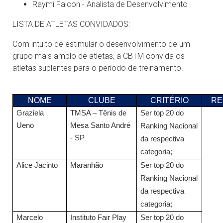
Raymi Falcon - Analista de Desenvolvimento
LISTA DE ATLETAS CONVIDADOS:
Com intuito de estimular o desenvolvimento de um
grupo mais amplo de atletas, a CBTM convida os
atletas suplentes para o período de treinamento.
NOME
CLUBE
CRITÉRIO
RE
Graziela
TMSA – Tênis de
Ser top 20 do
Ueno
Mesa Santo André
Ranking Nacional
- SP
da respectiva
categoria;
Alice Jacinto
Maranhão
Ser top 20 do
Ranking Nacional
da respectiva
categoria;
Marcelo
Instituto Fair Play
Ser top 20 do