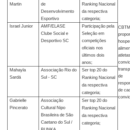
Martin
de
Ranking Nacional
Desenvolvimento
da respectiva
Esportivo
categoria;
Israel Junior
AMF/ELASE
Participação pela
CBT
Clube Social e
Seleção em
propo
Desportivo SC
competições
hospe
oficiais nos
alime
últimos dois
atleta
convi
anos;
transp
Mahayla
Associação Rio do
Ser top 20 do
de
Sardá
Sul - SC
Ranking Nacional
respo
da respectiva
de cad
categoria;
convi
Gabrielle
Associação
Ser top 20 do
Pincerato
Cultural Nipo
Ranking Nacional
Brasileira de São
da respectiva
Caetano do Sul /
categoria;
BUNKA