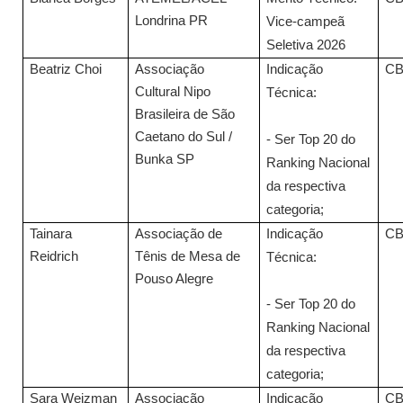
Londrina PR
Vice-campeã
Seletiva 2026
Beatriz Choi
Associação
Indicação
C
Cultural Nipo
Técnica:
Brasileira de São
Caetano do Sul /
- Ser Top 20 do
Bunka SP
Ranking Nacional
da respectiva
categoria;
Tainara
Associação de
Indicação
C
Reidrich
Tênis de Mesa de
Técnica:
Pouso Alegre
- Ser Top 20 do
Ranking Nacional
da respectiva
categoria;
Sara Weizman
Associação
Indicação
C