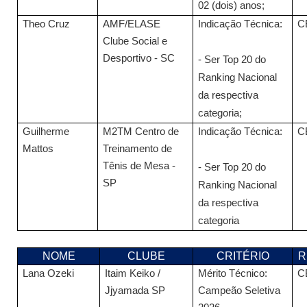
02 (dois) anos;
Theo Cruz
AMF/ELASE
Indicação Técnica:
C
Clube Social e
Desportivo - SC
- Ser Top 20 do
Ranking Nacional
da respectiva
categoria;
Guilherme
M2TM Centro de
Indicação Técnica:
C
Mattos
Treinamento de
Tênis de Mesa -
- Ser Top 20 do
SP
Ranking Nacional
da respectiva
categoria
NOME
CLUBE
CRITÉRIO
R
Lana Ozeki
Itaim Keiko /
Mérito Técnico:
C
Jjyamada SP
Campeão Seletiva