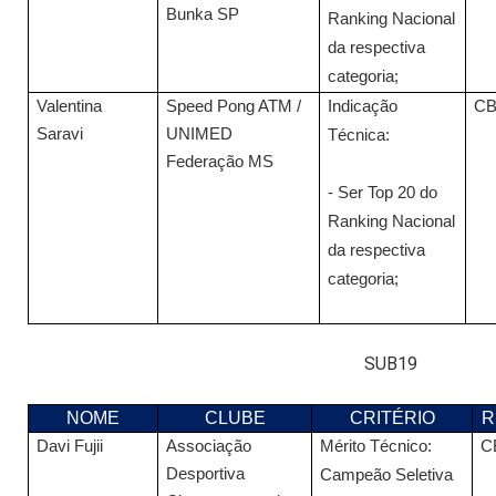
Bunka SP
Ranking Nacional
da respectiva
categoria;
Valentina
Speed Pong ATM /
Indicação
C
Saravi
UNIMED
Técnica:
Federação MS
- Ser Top 20 do
Ranking Nacional
da respectiva
categoria;
SUB19
NOME
CLUBE
CRITÉRIO
R
Davi Fujii
Associação
Mérito Técnico:
C
Desportiva
Campeão Seletiva