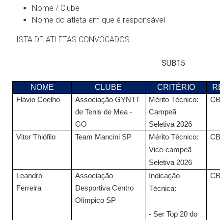
Nome / Clube
Nome do atleta em que é responsável
LISTA DE ATLETAS CONVOCADOS:
SUB15
NOME
CLUBE
CRITÉRIO
R
Flávio Coelho
Associação GYNTT
Mérito Técnico:
C
de Tenis de Mea -
Campeã
GO
Seletiva 2026
Vitor Thiófilo
Team Mancini SP
Mérito Técnico:
C
Vice-campeã
Seletiva 2026
Leandro
Associação
Indicação
C
Ferreira
Desportiva Centro
Técnica:
Olímpico SP
- Ser Top 20 do