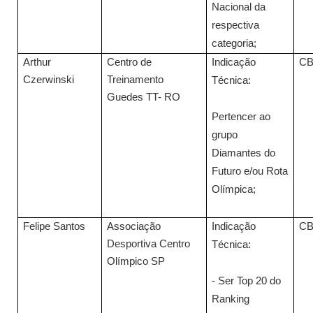
Nacional da
respectiva
categoria;
Arthur
Centro de
Indicação
C
Czerwinski
Treinamento
Técnica:
Guedes TT- RO
Pertencer ao
grupo
Diamantes do
Futuro e/ou Rota
Olímpica;
Felipe Santos
Associação
Indicação
C
Desportiva Centro
Técnica:
Olímpico SP
- Ser Top 20 do
Ranking