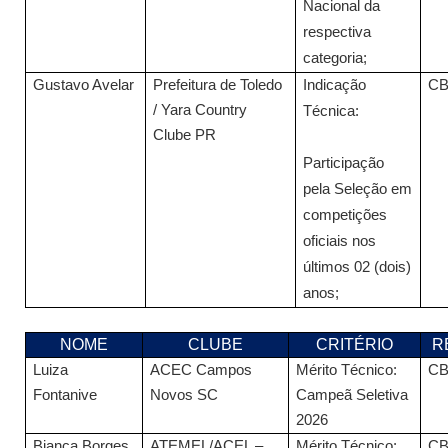
Nacional da
respectiva
categoria;
Gustavo Avelar
Prefeitura de Toledo
Indicação
C
/ Yara Country
Técnica:
Clube PR
Participação
pela Seleção em
competições
oficiais nos
últimos 02 (dois)
anos;
NOME
CLUBE
CRITÉRIO
R
Luiza
ACEC Campos
Mérito Técnico:
C
Fontanive
Novos SC
Campeã Seletiva
2026
Bianca Borges
ATEMEL/ACEL –
Mérito Técnico:
C