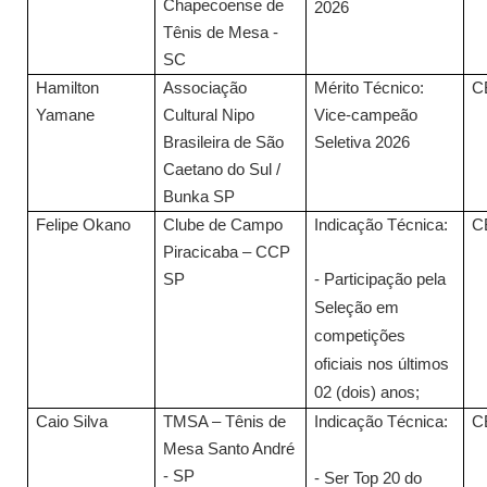
Chapecoense de
2026
Tênis de Mesa -
SC
Hamilton
Associação
Mérito Técnico:
C
Yamane
Cultural Nipo
Vice-campeão
Brasileira de São
Seletiva 2026
Caetano do Sul /
Bunka SP
Felipe Okano
Clube de Campo
Indicação Técnica:
C
Piracicaba – CCP
SP
- Participação pela
Seleção em
competições
oficiais nos últimos
02 (dois) anos;
Caio Silva
TMSA – Tênis de
Indicação Técnica:
C
Mesa Santo André
- SP
- Ser Top 20 do