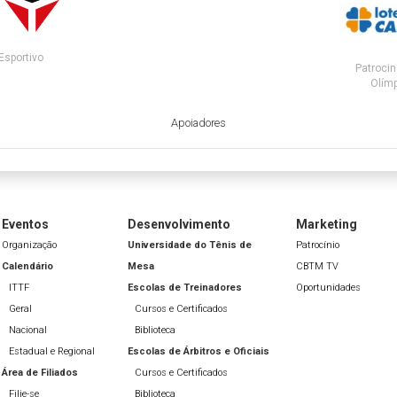
Esportivo
Patrocin
Olímp
Apoiadores
Eventos
Desenvolvimento
Marketing
Organização
Universidade do Tênis de
Patrocínio
Calendário
Mesa
CBTM TV
ITTF
Escolas de Treinadores
Oportunidades
Geral
Cursos e Certificados
Nacional
Biblioteca
Estadual e Regional
Escolas de Árbitros e Oficiais
Área de Filiados
Cursos e Certificados
Filie-se
Biblioteca