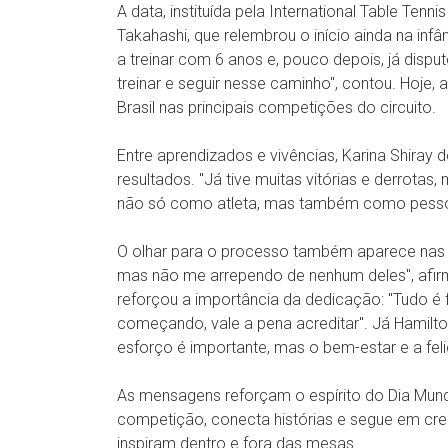
A data, instituída pela International Table Tenni
Takahashi, que relembrou o início ainda na infâ
a treinar com 6 anos e, pouco depois, já dispu
treinar e seguir nesse caminho", contou. Hoje, 
Brasil nas principais competições do circuito.
Entre aprendizados e vivências, Karina Shiray
resultados. "Já tive muitas vitórias e derrota
não só como atleta, mas também como pessoa
O olhar para o processo também aparece nas f
mas não me arrependo de nenhum deles", afi
reforçou a importância da dedicação: "Tudo é 
começando, vale a pena acreditar". Já Hamilt
esforço é importante, mas o bem-estar e a fel
As mensagens reforçam o espírito do Dia Mund
competição, conecta histórias e segue em cres
inspiram dentro e fora das mesas.