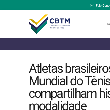
Fale Cono
In
Atletas brasileir
Mundial do Têni
compartilham hi
modalidade