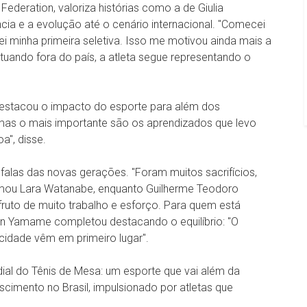
s Federation, valoriza histórias como a de Giulia
ncia e a evolução até o cenário internacional. "Comecei
tei minha primeira seletiva. Isso me motivou ainda mais a
atuando fora do país, a atleta segue representando o
 destacou o impacto do esporte para além dos
s, mas o mais importante são os aprendizados que levo
", disse.
alas das novas gerações. "Foram muitos sacrifícios,
rmou Lara Watanabe, enquanto Guilherme Teodoro
fruto de muito trabalho e esforço. Para quem está
on Yamame completou destacando o equilíbrio: "O
icidade vêm em primeiro lugar".
ial do Tênis de Mesa: um esporte que vai além da
cimento no Brasil, impulsionado por atletas que