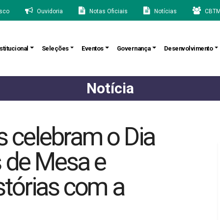
sco
Ouvidoria
Notas Oficiais
Notícias
CBTM
stitucional
Seleções
Eventos
Governança
Desenvolvimento
Notícia
os celebram o Dia
s de Mesa e
stórias com a