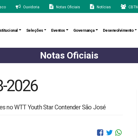
sco
Ouvidoria
Notas Oficiais
Notícias
CBTM
stitucional
Seleções
Eventos
Governança
Desenvolvimento
Notas Oficiais
8-2026
ões no WTT Youth Star Contender São José