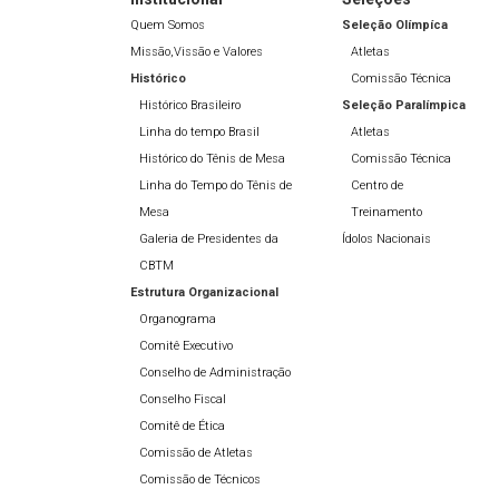
Quem Somos
Seleção Olímpíca
Missão,Vissão e Valores
Atletas
Histórico
Comissão Técnica
Histórico Brasileiro
Seleção Paralímpica
Linha do tempo Brasil
Atletas
Histórico do Tênis de Mesa
Comissão Técnica
Linha do Tempo do Tênis de
Centro de
Mesa
Treinamento
Galeria de Presidentes da
Ídolos Nacionais
CBTM
Estrutura Organizacional
Organograma
Comitê Executivo
Conselho de Administração
Conselho Fiscal
Comitê de Ética
Comissão de Atletas
Comissão de Técnicos