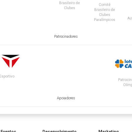
Brasileiro de
Comitê
Clubes
Brasileiro de
Clubes
Au
Paralímpicos
Patrocinadores
Esportivo
Patrocin
Olímp
Apoiadores
Eventos
Desenvolvimento
Marketing