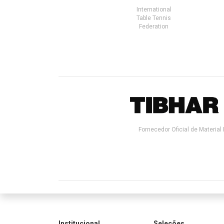
International
Table Tennis
Federation
Fornecedor Oficial de Material 
Institucional
Seleções