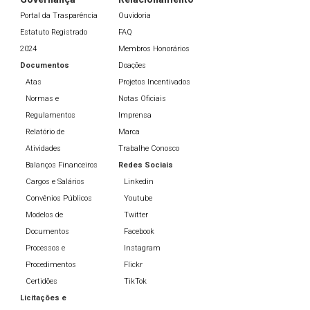
Portal da Trasparência
Ouvidoria
Estatuto Registrado
FAQ
2024
Membros Honorários
Documentos
Doações
Atas
Projetos Incentivados
Normas e
Notas Oficiais
Regulamentos
Imprensa
Relatório de
Marca
Atividades
Trabalhe Conosco
Balanços Financeiros
Redes Sociais
Cargos e Salários
Linkedin
Convênios Públicos
Youtube
Modelos de
Twitter
Documentos
Facebook
Processos e
Instagram
Procedimentos
Flickr
Certidões
TikTok
Licitações e