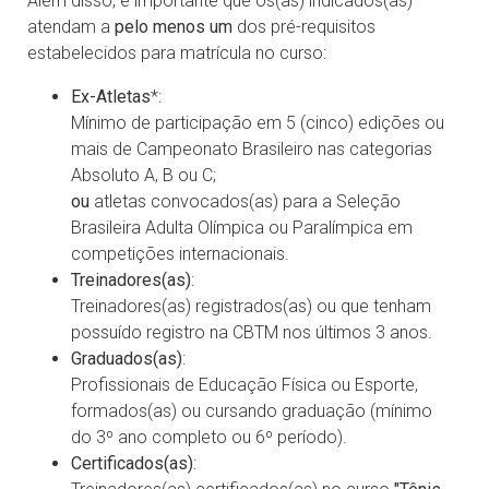
Além disso, é importante que os(as) indicados(as)
atendam a
pelo menos um
dos pré-requisitos
estabelecidos para matrícula no curso:
Ex-Atletas
*:
Mínimo de participação em 5 (cinco) edições ou
mais de Campeonato Brasileiro nas categorias
Absoluto A, B ou C;
ou
atletas convocados(as) para a Seleção
Brasileira Adulta Olímpica ou Paralímpica em
competições internacionais.
Treinadores(as)
:
Treinadores(as) registrados(as) ou que tenham
possuído registro na CBTM nos últimos 3 anos.
Graduados(as)
:
Profissionais de Educação Física ou Esporte,
formados(as) ou cursando graduação (mínimo
do 3º ano completo ou 6º período).
Certificados(as)
: