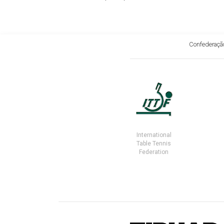
Confederação
International
Table Tennis
Federation