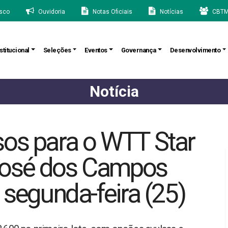
sco
Ouvidoria
Notas Oficiais
Notícias
CBTM
stitucional
Seleções
Eventos
Governança
Desenvolvimento
Notícia
sos para o WTT Star
José dos Campos
 segunda-feira (25)