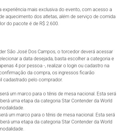
a experiência mais exclusiva do evento, com acesso a
de aquecimento dos atletas, além de serviço de comida
lor do pacote é de R$ 2.600.
ender São José Dos Campos, o torcedor deverá acessar
elecionar a data desejada, basta escolher a categoria e
enas 4 por pessoa -, realizar o login ou cadastro na
confirmação da compra, os ingressos ficarão
ail cadastrado pelo comprador.
rá um marco para o tênis de mesa nacional. Esta será
eberá uma etapa da categoria Star Contender da World
a modalidade.
rá um marco para o tênis de mesa nacional. Esta será
eberá uma etapa da categoria Star Contender da World
a modalidade.