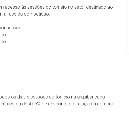
 acesso às sessões do torneio no setor destinado ao
om a fase da competição:
0 por sessão
são
são
todos os dias e sessões do torneio na arquibancada
senta cerca de 47,5% de desconto em relação à compra