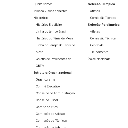
Quem Somos
Seleção Olímpíca
Missão,Vissão e Valores
Atletas
Histórico
Comissão Técnica
Histórico Brasileiro
Seleção Paralímpica
Linha do tempo Brasil
Atletas
Histórico do Tênis de Mesa
Comissão Técnica
Linha do Tempo do Tênis de
Centro de
Mesa
Treinamento
Galeria de Presidentes da
Ídolos Nacionais
CBTM
Estrutura Organizacional
Organograma
Comitê Executivo
Conselho de Administração
Conselho Fiscal
Comitê de Ética
Comissão de Atletas
Comissão de Técnicos
Comissão de Árbitros