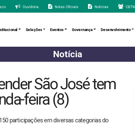
sco
Ouvidoria
Notas Oficiais
Notícias
CBTM
stitucional
Seleções
Eventos
Governança
Desenvolvimento
Notícia
ender São José tem
nda-feira (8)
150 participações em diversas categorias do