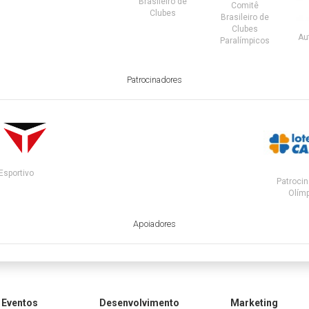
Brasileiro de
Comitê
Clubes
Brasileiro de
Clubes
Au
Paralímpicos
Patrocinadores
Esportivo
Patrocin
Olímp
Apoiadores
Eventos
Desenvolvimento
Marketing