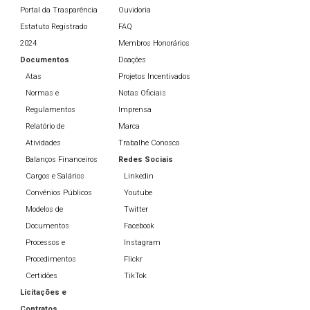
Portal da Trasparência
Ouvidoria
Estatuto Registrado
FAQ
2024
Membros Honorários
Documentos
Doações
Atas
Projetos Incentivados
Normas e
Notas Oficiais
Regulamentos
Imprensa
Relatório de
Marca
Atividades
Trabalhe Conosco
Balanços Financeiros
Redes Sociais
Cargos e Salários
Linkedin
Convênios Públicos
Youtube
Modelos de
Twitter
Documentos
Facebook
Processos e
Instagram
Procedimentos
Flickr
Certidões
TikTok
Licitações e
Contratos