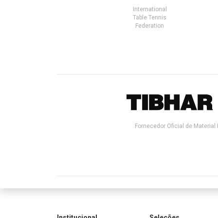
International
Table Tennis
Federation
Fornecedor Oficial de Material 
Institucional
Seleções