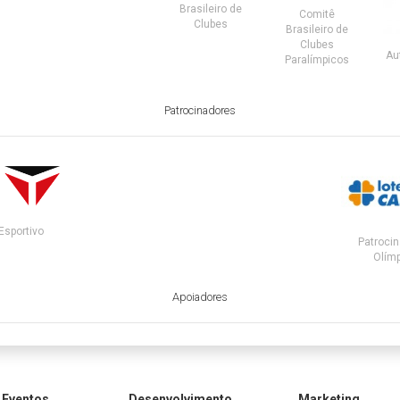
Brasileiro de
Comitê
Clubes
Brasileiro de
Clubes
Au
Paralímpicos
Patrocinadores
Esportivo
Patrocin
Olímp
Apoiadores
Eventos
Desenvolvimento
Marketing