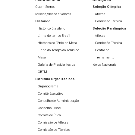
Quem Somos
Seleção Olímpíca
Missão,Vissão e Valores
Atletas
Histórico
Comissão Técnica
Histórico Brasileiro
Seleção Paralímpica
Linha do tempo Brasil
Atletas
Histórico do Tênis de Mesa
Comissão Técnica
Linha do Tempo do Tênis de
Centro de
Mesa
Treinamento
Galeria de Presidentes da
Ídolos Nacionais
CBTM
Estrutura Organizacional
Organograma
Comitê Executivo
Conselho de Administração
Conselho Fiscal
Comitê de Ética
Comissão de Atletas
Comissão de Técnicos