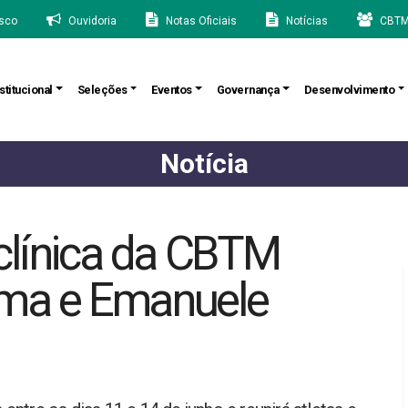
sco
Ouvidoria
Notas Oficiais
Notícias
CBTM
stitucional
Seleções
Eventos
Governança
Desenvolvimento
Notícia
clínica da CBTM
ma e Emanuele