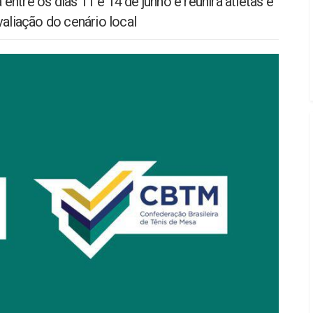
ntre os dias 11 e 14 de junho e reunirá atletas e
valiação do cenário local