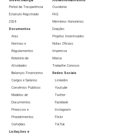
Portal da Trasparência
Ouvidoria
Estatuto Registrado
FAQ
2024
Membros Honorários
Documentos
Doações
Atas
Projetos Incentivados
Normas e
Notas Oficiais
Regulamentos
Imprensa
Relatório de
Marca
Atividades
Trabalhe Conosco
Balanços Financeiros
Redes Sociais
Cargos e Salários
Linkedin
Convênios Públicos
Youtube
Modelos de
Twitter
Documentos
Facebook
Processos e
Instagram
Procedimentos
Flickr
Certidões
TikTok
Licitações e