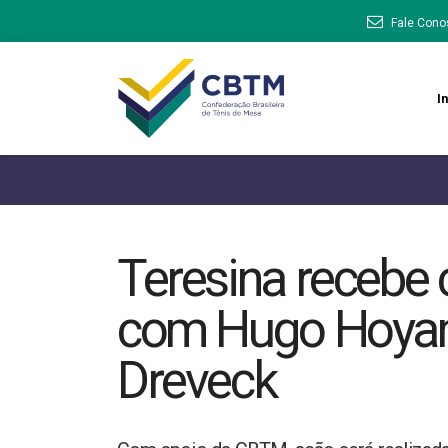
Fale Cono
In
Teresina recebe 
com Hugo Hoya
Dreveck