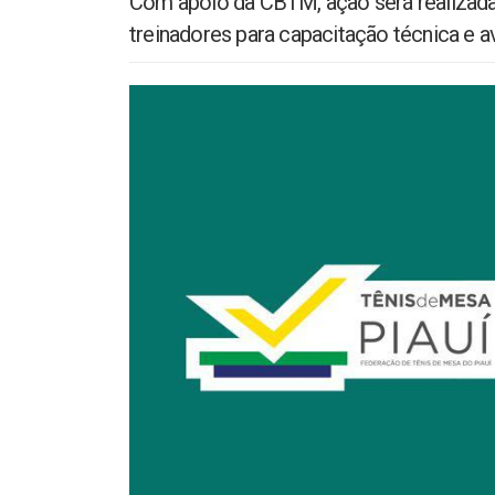
Com apoio da CBTM, ação será realizada e
treinadores para capacitação técnica e a