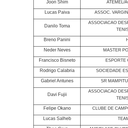
Joon Shim
ATEMEL/A
Lucas Paiva
ASSOC. VARGI
ASSOCIACAO DES
Danilo Toma
TENIS
Breno Panini
Neder Neves
MASTER PO
Francisco Bisneto
ESPORTE 
Rodrigo Calabria
SOCIEDADE ES
Gabriel Antunes
SR MAMPITU
ASSOCIACAO DES
Davi Fujii
TENIS
Felipe Okano
CLUBE DE CAMP
Lucas Salheb
TEAM