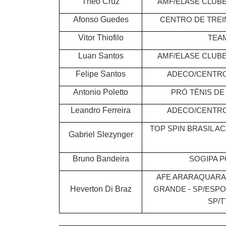
Theo Cruz
AMF/ELASE CLUBE
Afonso Guedes
CENTRO DE TREI
Vitor Thiofilo
TEAM
Luan Santos
AMF/ELASE CLUBE
Felipe Santos
ADECO/CENTRO
Antonio Poletto
PRÓ TÊNIS DE
Leandro Ferreira
ADECO/CENTRO
TOP SPIN BRASIL A
Gabriel Slezynger
Bruno Bandeira
SOGIPA P
AFE ARARAQUARA
Heverton Di Braz
GRANDE - SP/ESPO
SP/