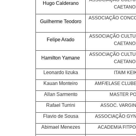
Hugo Calderano
CAETANO
ASSOCIAÇÃO CONCO
Guilherme Teodoro
ASSOCIAÇÃO CULTUR
Felipe Arado
CAETANO
ASSOCIAÇÃO CULTUR
Hamilton Yamane
CAETANO
Leonardo Iizuka
ITAIM KEI
Kauan Monteiro
AMF/ELASE CLUBE
Allan Sarmento
MASTER PO
Rafael Turrini
ASSOC. VARGI
Flavio de Sousa
ASSOCIAÇÃO GYNT
Abimael Menezes
ACADEMIA FITPO