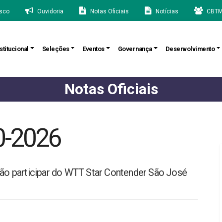
sco
Ouvidoria
Notas Oficiais
Notícias
CBTM
stitucional
Seleções
Eventos
Governança
Desenvolvimento
Notas Oficiais
0-2026
irão participar do WTT Star Contender São José