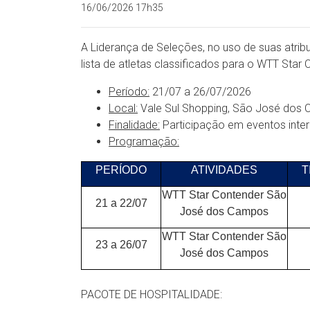
16/06/2026 17h35
A Liderança de Seleções, no uso de suas atribu
lista de atletas classificados para o WTT St
Período:
21/07 a 26/07/2026
Local:
Vale Sul Shopping, São José dos C
Finalidade:
Participação em eventos inter
Programação:
PERÍODO
ATIVIDADES
T
WTT Star Contender São
21 a 22/07
José
dos Campos
WTT Star Contender São
23 a 26/07
José
dos Campos
PACOTE DE HOSPITALIDADE: