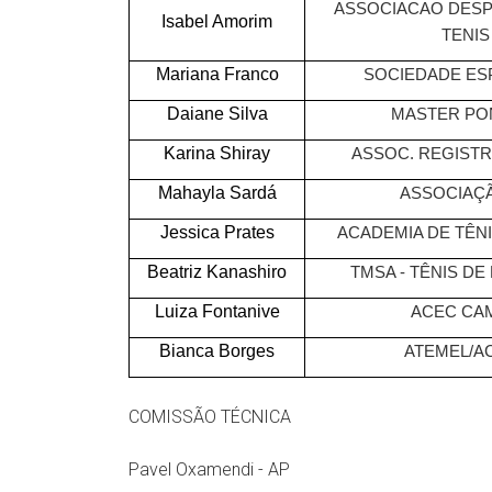
ASSOCIACAO DESP
Isabel Amorim
TENIS
Mariana Franco
SOCIEDADE ES
Daiane Silva
MASTER PO
Karina Shiray
ASSOC. REGIST
Mahayla Sardá
ASSOCIAÇÃ
Jessica Prates
ACADEMIA DE TÊNI
Beatriz Kanashiro
TMSA - TÊNIS DE
Luiza Fontanive
ACEC CA
Bianca Borges
ATEMEL/AC
COMISSÃO TÉCNICA
Pavel Oxamendi - AP