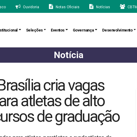
sco
Ouvidoria
Notas Oficiais
Notícias
CBTM
stitucional
Seleções
Eventos
Governança
Desenvolvimento
Notícia
rasília cria vagas
ara atletas de alto
ursos de graduação