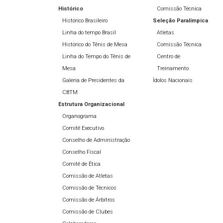
Histórico
Comissão Técnica
Histórico Brasileiro
Seleção Paralímpica
Linha do tempo Brasil
Atletas
Histórico do Tênis de Mesa
Comissão Técnica
Linha do Tempo do Tênis de
Centro de
Mesa
Treinamento
Galeria de Presidentes da
Ídolos Nacionais
CBTM
Estrutura Organizacional
Organograma
Comitê Executivo
Conselho de Administração
Conselho Fiscal
Comitê de Ética
Comissão de Atletas
Comissão de Técnicos
Comissão de Árbitros
Comissão de Clubes