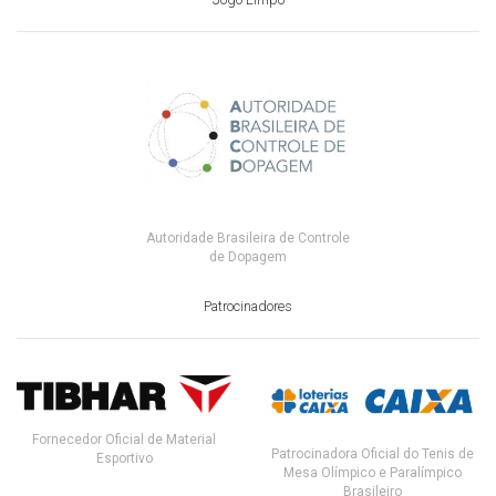
Autoridade Brasileira de Controle
de Dopagem
Patrocinadores
Fornecedor Oficial de Material
Patrocinadora Oficial do Tenis de
Esportivo
Mesa Olímpico e Paralímpico
Brasileiro