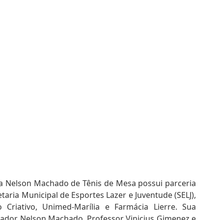
ia Nelson Machado de Tênis de Mesa possui parceria
etaria Municipal de Esportes Lazer e Juventude (SELJ),
o Criativo, Unimed-Marília e Farmácia Lierre. Sua
ador Nelson Machado, Professor Vinicius Gimenez e