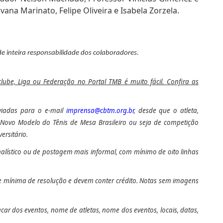
iovana Marinato, Felipe Oliveira e Isabela Zorzela.
de inteira responsabilidade dos colaboradores.
 clube, Liga ou Federação no Portal TMB é muito fácil. Confira as
nviadas para o e-mail
imprensa@cbtm.org.br
, desde que o atleta,
ao Novo Modelo do Tênis de Mesa Brasileiro ou seja de competição
ersitário.
alístico ou de postagem mais informal, com mínimo de oito linhas
de mínima de resolução e devem conter crédito.
Notas sem imagens
car dos eventos, nome de atletas, nome dos eventos, locais, datas,