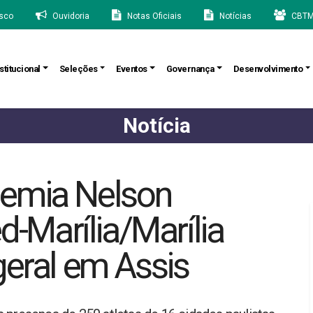
sco
Ouvidoria
Notas Oficiais
Notícias
CBTM
stitucional
Seleções
Eventos
Governança
Desenvolvimento
Notícia
demia Nelson
Marília/Marília
geral em Assis