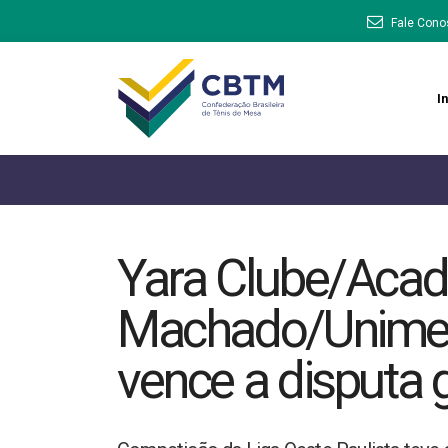
Fale Cono
In
Yara Clube/Aca
Machado/Unimed-
vence a disputa 