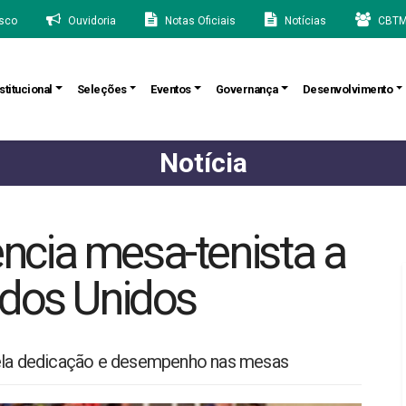
sco
Ouvidoria
Notas Oficiais
Notícias
CBTM
stitucional
Seleções
Eventos
Governança
Desenvolvimento
Notícia
cia mesa-tenista a
ados Unidos
la dedicação e desempenho nas mesas