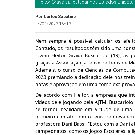
Heitor Grava vai estudar nos Estados Unidos. 
Por Carlos Sabatino
04/01/2023 16h13
Nem sempre é possível calcular os efei
Contudo, os resultados têm sido uma cons
jovem Heitor Grava Buscariolo (19), as 
graças a Associação Jauense de Tênis de Me
Ademais, o curso de Ciências da Computaçã
2023 premiando a dedicação dele nos trei
notas e aprovação em uma complexa prova 
De acordo com Heitor, a empresa que in
vídeos dele jogando pela AJTM. Buscariol
se tornou realidade em virtude de uma 
primeiro contato com o tênis de mesa em
professora Dani Bassi. “Estou com a Dani a
campeonatos, como os Jogos Escolares, a li