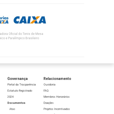
adora Oficial do Tenis de Mesa
ico e Paralímpico Brasileiro
Governança
Relacionamento
Portal da Trasparência
Ouvidoria
Estatuto Registrado
FAQ
2024
Membros Honorários
Documentos
Doações
Atas
Projetos Incentivados