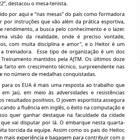
2”, destacou o mesa-tenista.
cido por aqui e “nas mesas” do país como formadora
r por instruções que vão além da prática esportiva,
 rendimento, a busca pelo conhecimento e o lazer.
a visão da realidade, onde é preciso vontade,
dos, com muita disciplina e amor”, e o Heitor é um
 a treinadora. Esse tipo de organização é um dos
 Treinamento mantidos pela AJTM. Os últimos doze
 farto em crescimento técnico, surpreendente nas
l e no número de medalhas conquistadas.
lo para os EUA é mais uma resposta ao trabalho que
em Jaú, em meio às adversidades e resistências
los resultados positivos. O jovem esportista assegura
scando a fluência em inglês, o êxito na computação e
isso quer ganhar destaque na faculdade da cidade
que vai disputar por lá. O embarque nesta quarta-
ita torcida da equipe. Assim como os pais do Heitor,
om mais experiência e bagagem para contribuir com o