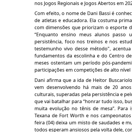
nos Jogos Regionais e Jogos Abertos em 202
Com efeito, o nome de Dani Bassi é conhe
de atletas e educadora. Ela costuma prima
com dimensões que priorizam o esporte de
“Enquanto ensino meus alunos passo um
persistência, foco nos treinos e nos estu
testemunho vivo desse método", acentua
fundamentos da escolinha e do Centro de
meses ostentam um período pós-pandemia
participações em competições de alto níve
Dani afirma que a ida de Heitor Buscario
vem desenvolvendo há mais de 20 anos 
culturais, superadas pela persistência e pe
que vai batalhar para “honrar tudo isso, bu
muita evolução no tênis de mesa”. Para 
Texana de Fort Worth e nos campeonatos 
feira (04) deixa um misto de saudades e mu
todos esperam ansiosos pela volta dele, c