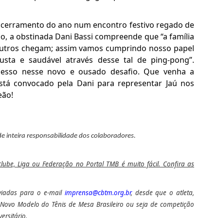
encerramento do ano num encontro festivo regado de
ho, a obstinada Dani Bassi compreende que “a família
e outros chegam; assim vamos cumprindo nosso papel
sta e saudável através desse tal de ping-pong”.
cesso nesse novo e ousado desafio. Que venha a
stá convocado pela Dani para representar Jaú nos
eão!
de inteira responsabilidade dos colaboradores.
 clube, Liga ou Federação no Portal TMB é muito fácil. Confira as
nviadas para o e-mail
imprensa@cbtm.org.br
, desde que o atleta,
ao Novo Modelo do Tênis de Mesa Brasileiro ou seja de competição
ersitário.