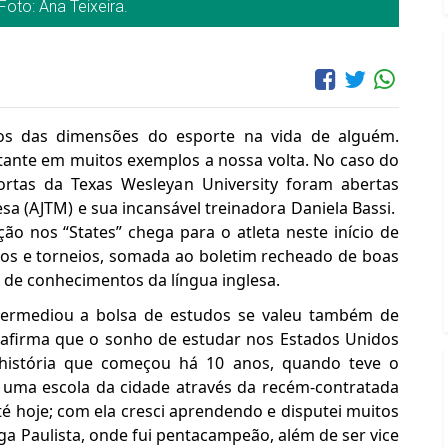
Foto: Ana Teixeira.
tos das dimensões do esporte na vida de alguém.
tante em muitos exemplos a nossa volta. No caso do
portas da Texas Wesleyan University foram abertas
sa (AJTM) e sua incansável treinadora Daniela Bassi.
o nos “States” chega para o atleta neste início de
nos e torneios, somada ao boletim recheado de boas
de conhecimentos da língua inglesa.
termediou a bolsa de estudos se valeu também de
o afirma que o sonho de estudar nos Estados Unidos
história que começou há 10 anos, quando teve o
 uma escola da cidade através da recém-contratada
té hoje; com ela cresci aprendendo e disputei muitos
ga Paulista, onde fui pentacampeão, além de ser vice