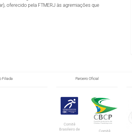
ugar), oferecido pela FTMERJ às agremiações que
 Filiada
Parceiro Oficial
Comitê
Brasileiro de
Comitê