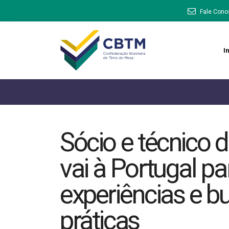
Fale Cono
In
Sócio e técnico 
vai à Portugal pa
experiências e b
práticas