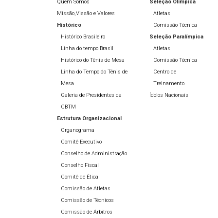
Quem Somos
Seleção Olímpíca
Missão,Vissão e Valores
Atletas
Histórico
Comissão Técnica
Histórico Brasileiro
Seleção Paralímpica
Linha do tempo Brasil
Atletas
Histórico do Tênis de Mesa
Comissão Técnica
Linha do Tempo do Tênis de
Centro de
Mesa
Treinamento
Galeria de Presidentes da
Ídolos Nacionais
CBTM
Estrutura Organizacional
Organograma
Comitê Executivo
Conselho de Administração
Conselho Fiscal
Comitê de Ética
Comissão de Atletas
Comissão de Técnicos
Comissão de Árbitros