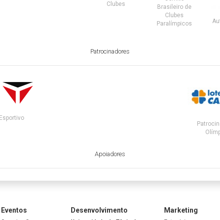
Clubes
Brasileiro de
Clubes
Au
Paralímpicos
Patrocinadores
Esportivo
Patrocin
Olímp
Apoiadores
Eventos
Desenvolvimento
Marketing