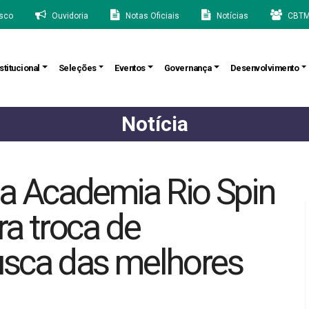
sco
Ouvidoria
Notas Oficiais
Notícias
CBTM
stitucional
Seleções
Eventos
Governança
Desenvolvimento
Notícia
da Academia Rio Spin
ra troca de
usca das melhores