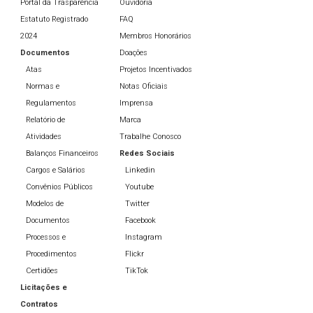
Portal da Trasparência
Ouvidoria
Estatuto Registrado
FAQ
2024
Membros Honorários
Documentos
Doações
Atas
Projetos Incentivados
Normas e
Notas Oficiais
Regulamentos
Imprensa
Relatório de
Marca
Atividades
Trabalhe Conosco
Balanços Financeiros
Redes Sociais
Cargos e Salários
Linkedin
Convênios Públicos
Youtube
Modelos de
Twitter
Documentos
Facebook
Processos e
Instagram
Procedimentos
Flickr
Certidões
TikTok
Licitações e
Contratos