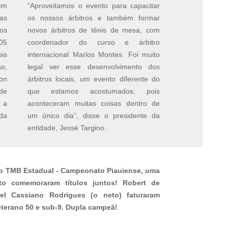
em
“Aproveitamos o evento para capacitar
ias
os nossos árbitros e também formar
tos
novos árbitros de tênis de mesa, com
05
coordenador do curso e árbitro
ois
internacional Marlos Montes. Foi muito
o,
legal ver esse desenvolvimento dos
on
árbitros locais, um evento diferente do
de
que estamos acostumados, pois
 a
aconteceram muitas coisas dentro de
da
um único dia”, disse o presidente da
entidade, Jessé Targino.
 TMB Estadual - Campeonato Piauiense, uma
to comemoraram títulos juntos! Robert de
l Cassiano Rodrigues (o neto) faturaram
terano 50 e sub-9. Dupla campeã!