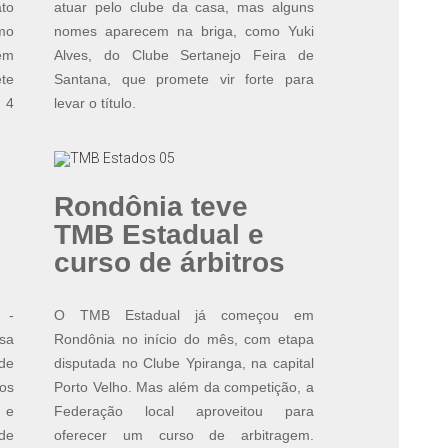
to
atuar pelo clube da casa, mas alguns
omo
nomes aparecem na briga, como Yuki
em
Alves, do Clube Sertanejo Feira de
ete
Santana, que promete vir forte para
 4
levar o título.
Rondônia teve
TMB Estadual e
curso de árbitros
 -
O TMB Estadual já começou em
sa
Rondônia no início do mês, com etapa
de
disputada no Clube Ypiranga, na capital
os
Porto Velho. Mas além da competição, a
 e
Federação local aproveitou para
 de
oferecer um curso de arbitragem.