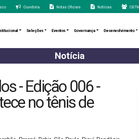
sco
Ouvidoria
Notas Oficiais
Notícias
CBTM
stitucional
Seleções
Eventos
Governança
Desenvolvimento
Notícia
s - Edição 006 -
ece no tênis de
!