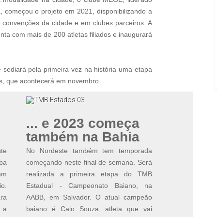
, começou o projeto em 2021, disponibilizando a
e convenções da cidade e em clubes parceiros. A
onta com mais de 200 atletas filiados e inaugurará
 sediará pela primeira vez na história uma etapa
us, que acontecerá em novembro.
... e 2023 começa
também na Bahia
te
No Nordeste também tem temporada
pa
começando neste final de semana. Será
am
realizada a primeira etapa do TMB
io.
Estadual - Campeonato Baiano, na
ra
AABB, em Salvador. O atual campeão
 a
baiano é Caio Souza, atleta que vai