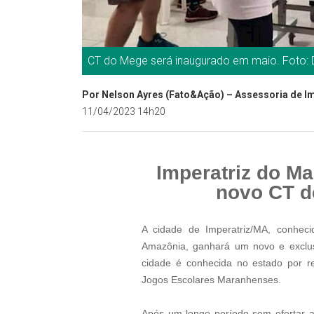
CT do Mege será inaugurado em maio. Foto:
Por Nelson Ayres (Fato&Ação) – Assessoria de 
11/04/2023 14h20
Imperatriz do M
novo CT d
A cidade de Imperatriz/MA, conhec
Amazônia, ganhará um novo e exclus
cidade é conhecida no estado por re
Jogos Escolares Maranhenses.
Após um longo período sem ofertar a