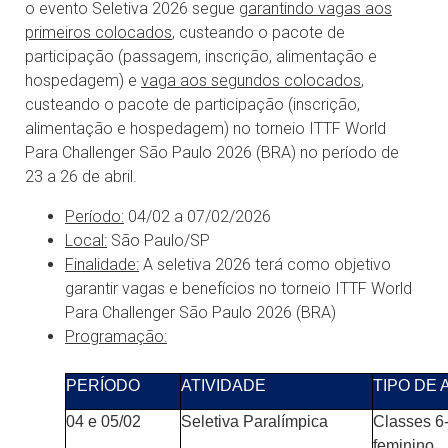
o evento Seletiva 2026 segue
garantindo vagas aos
primeiros colocados
, custeando o pacote de
participação (passagem, inscrição, alimentação e
hospedagem) e
vaga aos segundos colocados
,
custeando o pacote de participação (inscrição,
alimentação e hospedagem) no torneio ITTF World
Para Challenger São Paulo 2026 (BRA) no período de
23 a 26 de abril.
Período:
04/02 a 07/02/2026
Local:
São Paulo/SP
Finalidade:
A seletiva 2026 terá como objetivo
garantir vagas e benefícios no torneio ITTF World
Para Challenger São Paulo 2026 (BRA)
Programação:
PERÍODO
ATIVIDADE
TIPO DE 
04 e 05/02
Seletiva Paralímpica
Classes 6
feminino