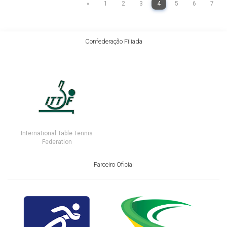
«
1
2
3
4
5
6
7
Confederação Filiada
International Table Tennis
Federation
Parceiro Oficial