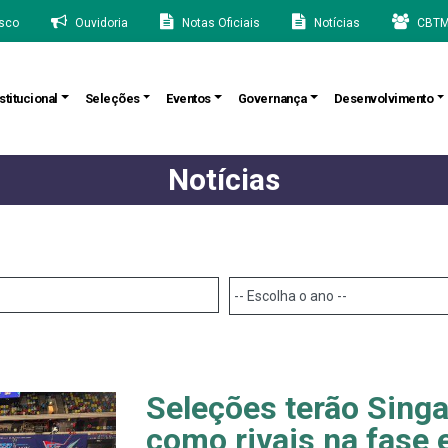
sco
Ouvidoria
Notas Oficiais
Notícias
CBTM
stitucional
Seleções
Eventos
Governança
Desenvolvimento
Notícias
Seleções terão Sing
como rivais na fase 