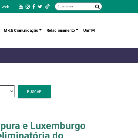
 Web
Mkt E Comunicação
Relacionamento
UniTM
BUSCAR
apura e Luxemburgo
eliminatória do