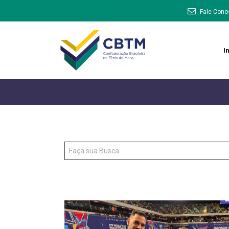
Fale Cono
In