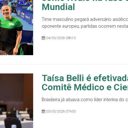
Mundial
Time masculino pegará adversário asiático
oponente europeu; partidas ocorrem nesta 
04/05/2026 08h10
Taísa Belli é efetiv
Comitê Médico e Cien
Brasileira já atuava como líder interina d
03/05/2026 07h00