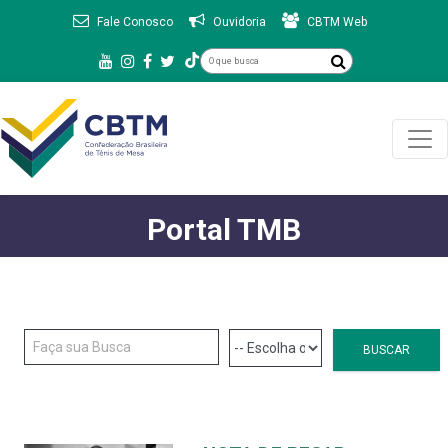
Fale Conosco
Ouvidoria
CBTM Web
Portal TMB
BUSCAR