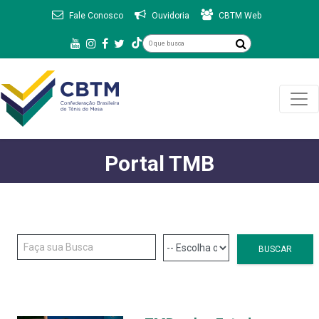
Fale Conosco
Ouvidoria
CBTM Web
Portal TMB
BUSCAR